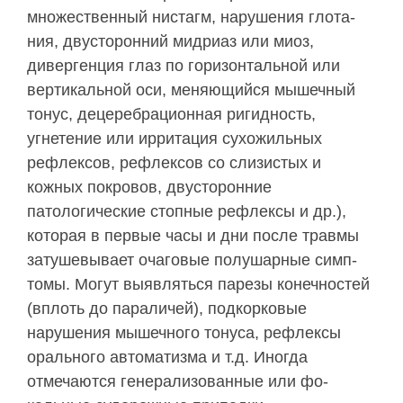
множественный нистагм, нарушения глота­
ния, двусторонний мидриаз или миоз,
диверген­ция глаз по горизонтальной или
вертикальной оси, меняющийся мышечный
тонус, децеребрационная ригидность,
угнетение или ирритация сухожиль­ных
рефлексов, рефлексов со слизистых и
кожных покровов, двусторонние
патологические стопные рефлексы и др.),
которая в первые часы и дни после травмы
затушевывает очаговые полушарные симп­
томы. Могут выявляться парезы конечностей
(вплоть до параличей), подкорковые
нарушения мышеч­ного тонуса, рефлексы
орального автоматизма и т.д. Иногда
отмечаются генерализованные или фо­