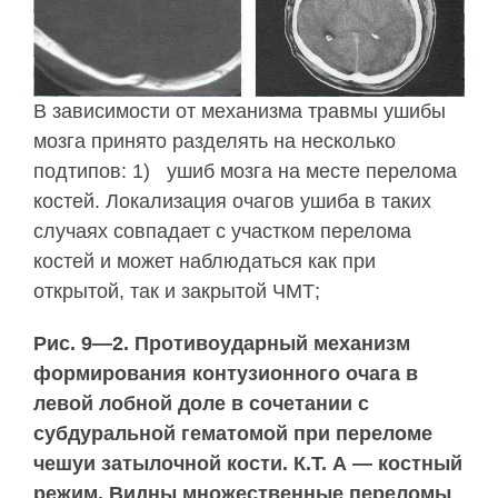
В зависимости от механизма травмы ушибы
мозга принято разделять на несколько
подтипов: 1) ушиб мозга на месте перелома
костей. Лока­лизация очагов ушиба в таких
случаях со­впадает с участком перелома
костей и мо­жет наблюдаться как при
открытой, так и закрытой ЧМТ;
Рис. 9—2. Противоударный механизм
формирования контузионного очага в
левой лобной доле в сочетании с
субдуральной гематомой при переломе
чешуи затылочной кости. К.Т. А — костный
режим. Видны множественные переломы