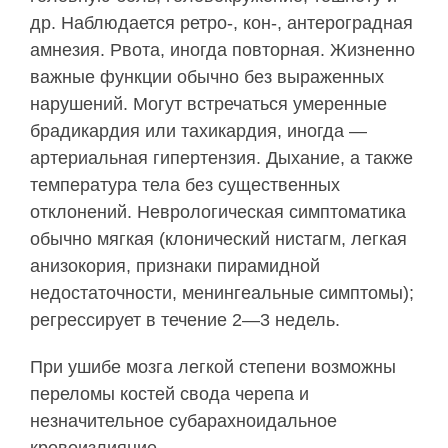
др. Наблюдается рет­ро-, кон-, антероградная
амнезия. Рвота, иногда повторная. Жизненно
важные функции обычно без выраженных
нарушений. Могут встречаться умерен­ные
брадикардия или тахикардия, иногда —
артери­альная гипертензия. Дыхание, а также
температура тела без существенных
отклонений. Неврологичес­кая симптоматика
обычно мягкая (клонический нистагм, легкая
анизокория, признаки пирамид­ной
недостаточности, менингеальные симптомы);
регрессирует в течение 2—3 недель.
При ушибе мозга легкой степени возможны
пе­реломы костей свода черепа и
незначительное субарахноидальное