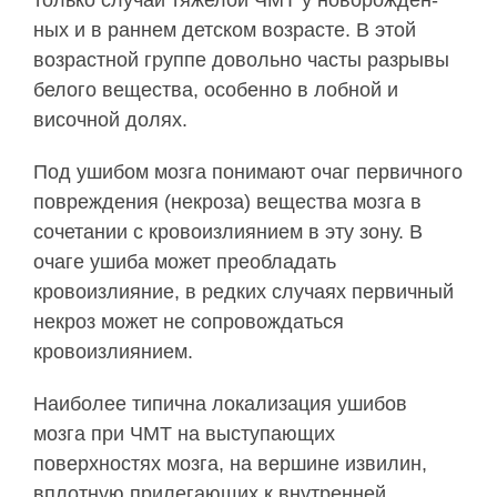
только случаи тяжелой ЧМТ у новорожден­
ных и в раннем детском возрасте. В этой
возрастной группе довольно часты разрывы
белого вещества, особенно в лобной и
височной долях.
Под ушибом мозга понимают очаг первичного
повреждения (некроза) вещества мозга в
сочета­нии с кровоизлиянием в эту зону. В
очаге ушиба может преобладать
кровоизлияние, в редких слу­чаях первичный
некроз может не сопровождаться
кровоизлиянием.
Наиболее типична локализация ушибов
мозга при ЧМТ на выступающих
поверхностях мозга, на вершине извилин,
вплотную прилегающих к внут­ренней