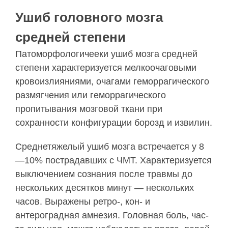
Ушиб головного мозга
средней степени
Патоморфологичееки ушиб мозга средней
степе­ни характеризуется мелкоочаговыми
кровоизлия­ниями, очагами геморрагического
размягчения или геморрагического
пропитывания мозговой ткани при
сохранности конфигурации борозд и из­вилин.
Среднетяжелый ушиб мозга встречается у 8
—10% пострадавших с ЧМТ. Характеризуется
выключе­нием сознания после травмы до
нескольких десят­ков минут — нескольких
часов. Выражены ретро-, кон- и
антероградная амнезия. Головная боль, час­