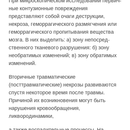
При микроскопическом исследовании первич­
ные контузионные повреждения
представляют со­бой очаги деструкции,
некроза, геморрагического размягчения или
геморрагического пропитывания вещества
мозга. В них выделить: а) зону непосред­
ственного тканевого разрушения: б) зону
необра­тимых изменений; в) зону обратимых
изменений.
Вторичные травматические
(посттравматические) некрозы развиваются
спустя некоторое время после травмы.
Причиной их возникновения могут быть
нарушения кровообращения,
ликвородинамики,
а также воспалительные процессы. На