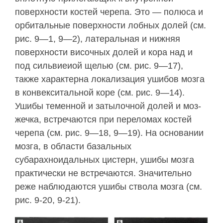
поверхности костей черепа. Это — по­люса и
орбитальные поверхности лобных долей (см.
рис. 9—1, 9—2), латеральная и нижняя
поверхнос­ти височных долей и кора над и
под сильвиеиой щелью (см. рис. 9—17),
также характерна локализа­ция ушибов мозга
в конвекситальной коре (см. рис. 9—14).
Ушибы теменной и затылочной долей и моз­
жечка, встречаются при переломах костей
черепа (см. рис. 9—18, 9—19). На основании
мозга, в обла­сти базальных
субарахноидальных цистерн, уши­бы мозга
практически не встречаются. Значитель­но
реже наблюдаются ушибы ствола мозга (см.
рис. 9-20, 9-21).