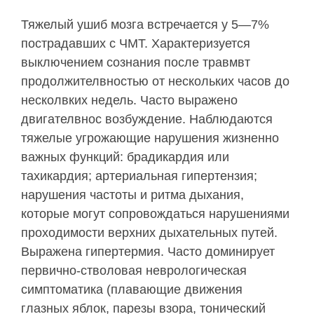
Тяжелый ушиб мозга встречается у 5—7%
пост­радавших с ЧМТ. Характеризуется
выключением сознания после травмвт
продолжителвностью от нескольких часов до
несколвких недель. Часто вы­ражено
двигателвнос возбуждение. Наблюдаются
тяжелые угрожающие нарушения жизненно
важных функций: брадикардия или
тахикардия; артериаль­ная гипертензия;
нарушения частоты и ритма дыха­ния,
которые могут сопровождаться нарушениями
проходимости верхних дыхательных путей.
Выраже­на гипертермия. Часто доминирует
первично-ство­ловая неврологическая
симптоматика (плавающие движения
глазных яблок, парезы взора, тониче­ский