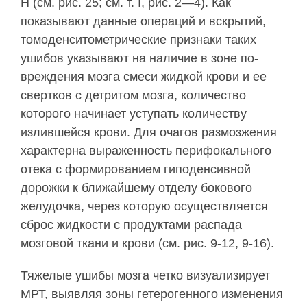
Н (см. рис. 25; см. т. I, рис. 2—4). Как
показывают данные опера­ций и вскрытий,
томоденситометрические призна­ки таких
ушибов указывают на наличие в зоне по­
вреждения мозга смеси жидкой крови и ее
свертков с детритом мозга, количество
которого начинает уступать количеству
излившейся крови. Для очагов размозжения
характерна выраженность перифокального
отека с формированием гиподенсивной
дорожки к ближайшему отделу бокового
желудоч­ка, через которую осуществляется
сброс жидкости с продуктами распада
мозговой ткани и крови (см. рис. 9-12, 9-16).
Тяжелые ушибы мозга четко визуализирует
МРТ, выявляя зоны гетерогенного изменения