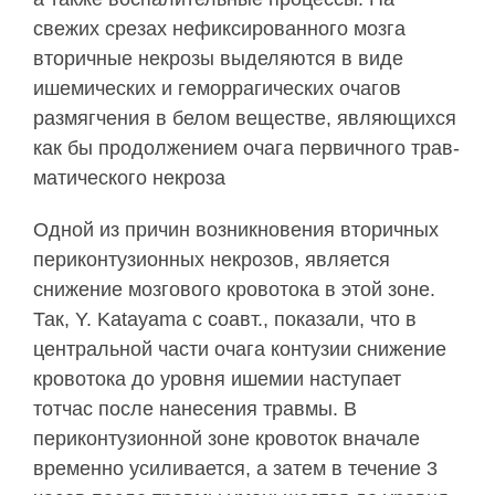
свежих сре­зах нефиксированного мозга
вторичные некрозы выделяются в виде
ишемических и геморрагичес­ких очагов
размягчения в белом веществе, являю­щихся
как бы продолжением очага первичного трав­
матического некроза
Одной из причин возникновения вторичных
периконтузионных некрозов, является
снижение мозгового кровотока в этой зоне.
Так, Y. Katayama с соавт., показали, что в
центральной части оча­га контузии снижение
кровотока до уровня ише­мии наступает
тотчас после нанесения травмы. В
периконтузионной зоне кровоток вначале
времен­но усиливается, а затем в течение 3