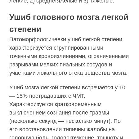
легкие, 2) среднетяжелые и 3) тяжелые.
Ушиб головного мозга легкой
степени
Патоморфологичееки ушиб легкой степени
харак­теризуется сгруппированными
точечными крово­излияниями, ограниченными
разрывами мелких пиальных сосудов и
участками локального отека вещества мозга.
Ушиб мозга легкой степени встречается у 10
— 15% пострадавших с ЧМТ.
Характеризуется крат­ковременным
выключением сознания после трав­мы
(несколько секунд — несколько минут). По
его восстановлении типичны жалобы на
головную боль, головокружение, тошноту и