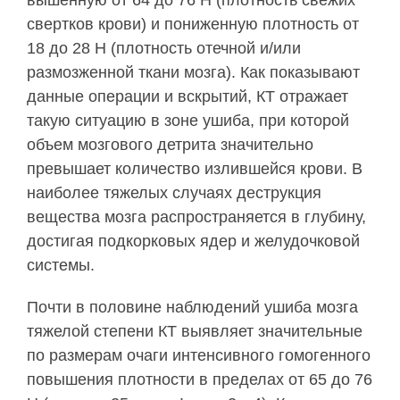
вышенную от 64 до 76 Н (плотность свежих
свертков крови) и пониженную плотность от
18 до 28 Н (плотность отечной и/или
размозженной ткани мозга). Как показывают
данные операции и вскры­тий, КТ отражает
такую ситуацию в зоне ушиба, при которой
объем мозгового детрита значительно
превышает количество излившейся крови. В
наибо­лее тяжелых случаях деструкция
вещества мозга распространяется в глубину,
достигая подкорко­вых ядер и желудочковой
системы.
Почти в половине наблюдений ушиба мозга
тя­желой степени КТ выявляет значительные
по раз­мерам очаги интенсивного гомогенного
повыше­ния плотности в пределах от 65 до 76