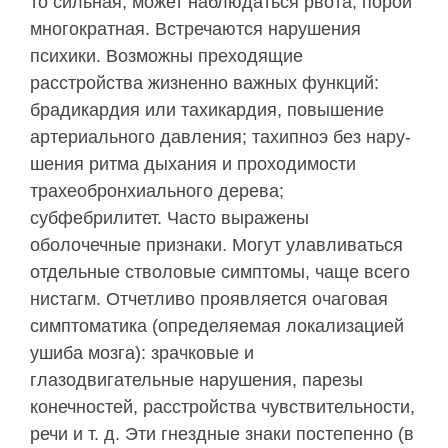
то сильная, может наблюдаться рвота, порой
мно­гократная. Встречаются нарушения
психики. Воз­можны преходящие
расстройства жизненно важных функций:
брадикардия или тахикардия, повыше­ние
артериального давления; тахипноэ без нару­
шения ритма дыхания и проходимости
трахеобронхиального дерева;
субфебрилитет. Часто выражены
оболочечные признаки. Могут улавливаться
отдель­ные стволовые симптомы, чаще всего
нистагм. От­четливо проявляется очаговая
симптоматика (оп­ределяемая локализацией
ушиба мозга): зрачковые и
глазодвигательные нарушения, парезы
конечно­стей, расстройства чувствительности,
речи и т. д. Эти гнездные знаки постепенно (в