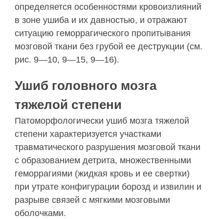
определяется осо­бенностями кровоизлияний
в зоне ушиба и их дав­ностью, и отражают
ситуацию геморрагического пропитывания
мозговой ткани без грубой ее дест­рукции (см.
рис. 9—10, 9—15, 9—16).
Ушиб головного мозга
тяжелой степени
Патоморфологически ушиб мозга тяжелой
степе­ни характеризуется участками
травматического раз­рушения мозговой ткани
с образованием детрита, множественными
геморрагиями (жидкая кровь и ее свертки)
при утрате конфигурации борозд и извилин и
разрыве связей с мягкими мозговыми
оболочками.