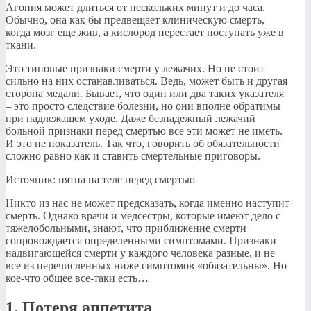
Агония может длиться от нескольких минут и до часа.
Обычно, она как бы предвещает клиническую смерть,
когда мозг еще жив, а кислород перестает поступать уже в
ткани.
Это типовые признаки смерти у лежачих. Но не стоит
сильно на них останавливаться. Ведь, может быть и другая
сторона медали. Бывает, что один или два таких указателя
– это просто следствие болезни, но они вполне обратимы
при надлежащем уходе. Даже безнадежный лежачий
больной признаки перед смертью все эти может не иметь.
И это не показатель. Так что, говорить об обязательности
сложно равно как и ставить смертельные приговоры.
Источник: пятна на теле перед смертью
Никто из нас не может предсказать, когда именно наступит
смерть. Однако врачи и медсестры, которые имеют дело с
тяжелобольными, знают, что приближение смерти
сопровождается определенными симптомами. Признаки
надвигающейся смерти у каждого человека разные, и не
все из перечисленных ниже симптомов «обязательны». Но
кое-что общее все-таки есть…
1. Потеря аппетита