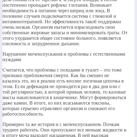
постепенно пропадает рефлекс глотания. Возникает
необходимость в питании через шприц или зонд. В
половине случаев подключается система с глюкозой и
витаминотерапией. Но эффективность такой поддержки
очень низкая. Организм пытается израсходовать свои
собственные жировые запасы и минимизировать траты. От
этого ухудшается общее состояние больного, появляется
сонливость и затрудненное дыхание.
Нарушение мочеиспускания и проблемы с естественными
нуждами
Считается, что проблемы с походами в туалет – это тоже
признаки приближения смерти. Как бы смешно не
казалось это, но в реалии есть вполне логичная цепочка в
этом. Если дефекация не проводится раз в два дня или с
той регулярностью, к которой привык человек, то каловые
массы накапливаются в кишечнике. Могут формироваться
даже камни. В итоге, из них всасываются токсины,
которые серьезно отравляют организм и снижают его
работоспособность.
Примерно та же история и с мочеиспусканием. Почкам
труднее работать. Они пропускают все меньше жидкости и
в итоге моча выходит насыщенная. В ней высокая