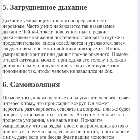
5. Затрудненное дыхание
Дыхание умирающих становится прерывистям и
неровным. Часто у них наблюдается так называемое
дыхание Чейна-Стокса: поверхностные и редкие
дыхательные движения постепенно становятся глубже и
продолжительнее, снова ослабляются и урежаются, затем
следует пауза, после которой цикл повторяется. Иногда
умирающий хрипит или дышит громче обычного. Помочь
в такой ситуации можно, приподняв его голову, положив
дополнительную подушку или усадить в полулежачем
положении так, чтобы человек не завалился на бок.
6. Самоизоляция
По мере того, как жизненные силы угасают, человек теряет
интерес к тому, что происходит вокруг. Он может
перестать разговаривать, отвечать на вопросы или же будет
попросту отворачиваться от всех. Это естественная часть
процесса умирания, а не ваша вина. Покажите
умирающему, что вы рядом, просто дотронувшись до него
или взяв его руку в свою, если он не против, и поговорите
с ним, даже если эта беседа будет вашим монологом.