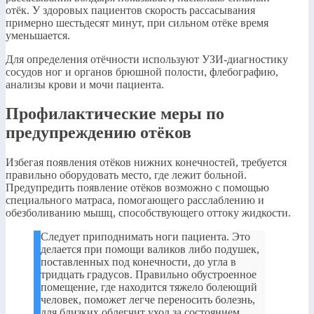
отёк. У здоровых пациентов скорость рассасывания
примерно шестьдесят минут, при сильном отёке время
уменьшается.
Для определения отёчности используют УЗИ-диагностику
сосудов ног и органов брюшной полости, флебографию,
анализы крови и мочи пациента.
Профилактические меры по
предупреждению отёков
Избегая появления отёков нижних конечностей, требуется
правильно оборудовать место, где лежит больной.
Предупредить появление отёков возможно с помощью
специального матраса, помогающего расслаблению и
обезболиванию мышц, способствующего оттоку жидкости.
Следует приподнимать ноги пациента. Это
делается при помощи валиков либо подушек,
поставленных под конечности, до угла в
тридцать градусов. Правильно обустроенное
помещение, где находится тяжело болеющий
человек, поможет легче переносить болезнь,
для близких облегчит уход за состоянием