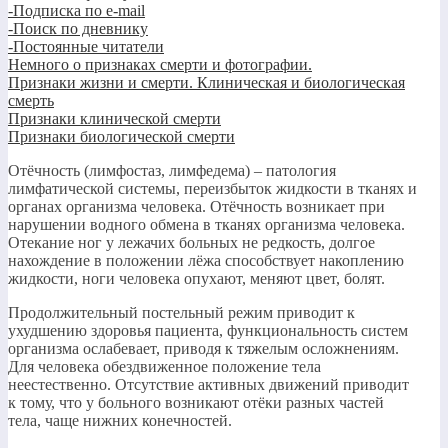
-Подписка по e-mail
-Поиск по дневнику
-Постоянные читатели
Немного о признаках смерти и фотографии.
Признаки жизни и смерти. Клиническая и биологическая
смерть
Признаки клинической смерти
Признаки биологической смерти
Отёчность (лимфостаз, лимфедема) – патология
лимфатической системы, переизбыток жидкости в тканях и
органах организма человека. Отёчность возникает при
нарушении водного обмена в тканях организма человека.
Отекание ног у лежачих больных не редкость, долгое
нахождение в положении лёжа способствует накоплению
жидкости, ноги человека опухают, меняют цвет, болят.
Продолжительный постельный режим приводит к
ухудшению здоровья пациента, функциональность систем
организма ослабевает, приводя к тяжелым осложнениям.
Для человека обездвиженное положение тела
неестественно. Отсутствие активных движений приводит
к тому, что у больного возникают отёки разных частей
тела, чаще нижних конечностей.