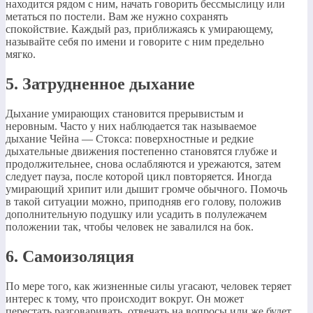
находится рядом с ним, начать говорить бессмыслицу или
метаться по постели. Вам же нужно сохранять
спокойствие. Каждый раз, приближаясь к умирающему,
называйте себя по имени и говорите с ним предельно
мягко.
5. Затрудненное дыхание
Дыхание умирающих становится прерывистым и
неровным. Часто у них наблюдается так называемое
дыхание Чейна — Стокса: поверхностные и редкие
дыхательные движения постепенно становятся глубже и
продолжительнее, снова ослабляются и урежаются, затем
следует пауза, после которой цикл повторяется. Иногда
умирающий хрипит или дышит громче обычного. Помочь
в такой ситуации можно, приподняв его голову, положив
дополнительную подушку или усадить в полулежачем
положении так, чтобы человек не завалился на бок.
6. Самоизоляция
По мере того, как жизненные силы угасают, человек теряет
интерес к тому, что происходит вокруг. Он может
перестать разговаривать, отвечать на вопросы или же будет