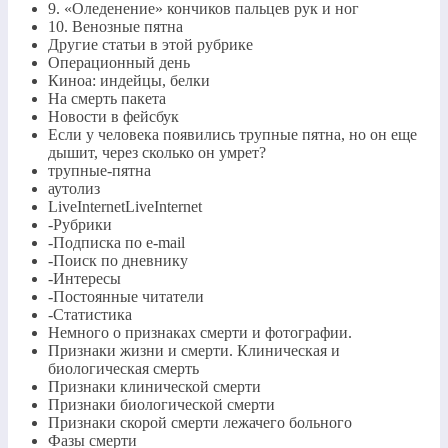
9. «Оледенение» кончиков пальцев рук и ног
10. Венозные пятна
Другие статьи в этой рубрике
Операционный день
Киноа: индейцы, белки
На смерть пакета
Новости в фейсбук
Если у человека появились трупные пятна, но он еще
дышит, через сколько он умрет?
трупные-пятна
аутолиз
LiveInternetLiveInternet
-Рубрики
-Подписка по e-mail
-Поиск по дневнику
-Интересы
-Постоянные читатели
-Статистика
Немного о признаках смерти и фотографии.
Признаки жизни и смерти. Клиническая и
биологическая смерть
Признаки клинической смерти
Признаки биологической смерти
Признаки скорой смерти лежачего больного
Фазы смерти