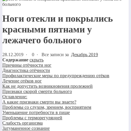
Ноги отекли и покрылись
красными пятнами у
лежачего больного
28.12.2019
·
0 ·
Все записи за
Декабрь 2019
Содержание
скрыть
Причины отёчности ног
Диагностика отёчности
Профилактические меры по предупреждению отёков
Лечение отёков ног
Как не допустить возникновения пролежней
Признаки скорой смерти больного
Оглавление:
А какие признаки смерти вы знаете?
Проблемы со слухом, зрением, восприятием
Уменьшение потребности в пище
Проблемы с терморегуляцией
Слабость организма
Затуманенное сознание