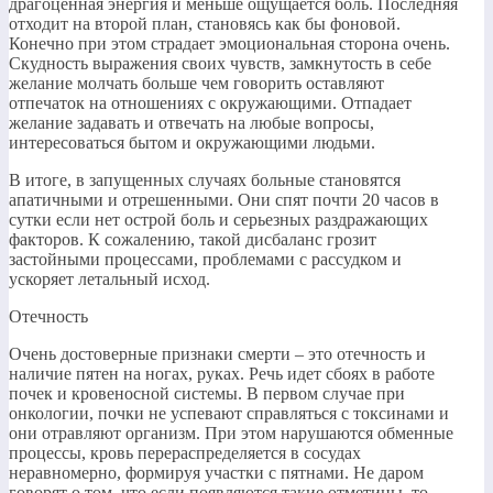
драгоценная энергия и меньше ощущается боль. Последняя
отходит на второй план, становясь как бы фоновой.
Конечно при этом страдает эмоциональная сторона очень.
Скудность выражения своих чувств, замкнутость в себе
желание молчать больше чем говорить оставляют
отпечаток на отношениях с окружающими. Отпадает
желание задавать и отвечать на любые вопросы,
интересоваться бытом и окружающими людьми.
В итоге, в запущенных случаях больные становятся
апатичными и отрешенными. Они спят почти 20 часов в
сутки если нет острой боль и серьезных раздражающих
факторов. К сожалению, такой дисбаланс грозит
застойными процессами, проблемами с рассудком и
ускоряет летальный исход.
Отечность
Очень достоверные признаки смерти – это отечность и
наличие пятен на ногах, руках. Речь идет сбоях в работе
почек и кровеносной системы. В первом случае при
онкологии, почки не успевают справляться с токсинами и
они отравляют организм. При этом нарушаются обменные
процессы, кровь перераспределяется в сосудах
неравномерно, формируя участки с пятнами. Не даром
говорят о том, что если появляются такие отметины, то