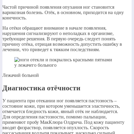
Частой причиной появления опухания ног становится
варикозная болезнь. Отёк, в основном, приходится на одну
конечность.
На отёки обращают внимание в начале появления,
нарушения сигнализируют о неполадках в организме,
требующие решения. В первую очередь следует понять
причину отёка, отрицая возможность допустить ошибку в
лечении, что приведет к тяжким последствиям.
Лежачий больной
Диагностика отёчности
У пациента при отекании ног появляется пастозность –
состояние кожи, при котором уменьшается эластичность,
отмечается бледность кожи, явный отёк не наблюдается.
Для определения пастозности, помимо пальпации,
применяют пробу МакКлюра Олдрича. Под кожу пациенту
вводят физраствор, появляется опухлость. Скорость
рассасывания волдыря показывает, насколько сильный