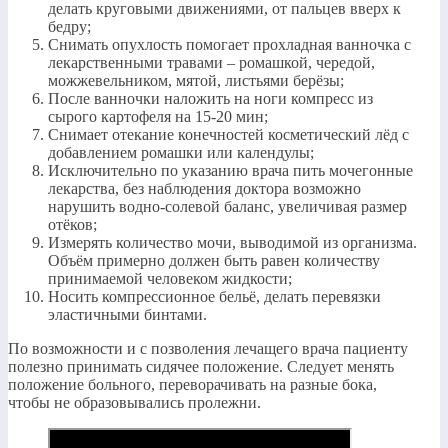
делать круговыми движениями, от пальцев вверх к
бедру;
Снимать опухлость помогает прохладная ванночка с
лекарственными травами – ромашкой, чередой,
можжевельником, мятой, листьями берёзы;
После ванночки наложить на ноги компресс из
сырого картофеля на 15-20 мин;
Снимает отекание конечностей косметический лёд с
добавлением ромашки или календулы;
Исключительно по указанию врача пить мочегонные
лекарства, без наблюдения доктора возможно
нарушить водно-солевой баланс, увеличивая размер
отёков;
Измерять количество мочи, выводимой из организма.
Объём примерно должен быть равен количеству
принимаемой человеком жидкости;
Носить компрессионное бельё, делать перевязки
эластичными бинтами.
По возможности и с позволения лечащего врача пациенту
полезно принимать сидячее положение. Следует менять
положение больного, переворачивать на разные бока,
чтобы не образовывались пролежни.