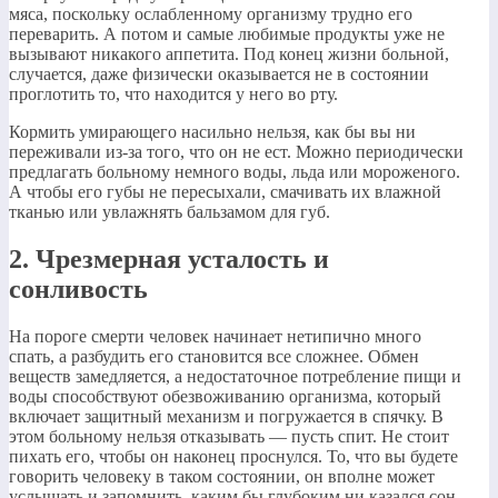
мяса, поскольку ослабленному организму трудно его
переварить. А потом и самые любимые продукты уже не
вызывают никакого аппетита. Под конец жизни больной,
случается, даже физически оказывается не в состоянии
проглотить то, что находится у него во рту.
Кормить умирающего насильно нельзя, как бы вы ни
переживали из-за того, что он не ест. Можно периодически
предлагать больному немного воды, льда или мороженого.
А чтобы его губы не пересыхали, смачивать их влажной
тканью или увлажнять бальзамом для губ.
2. Чрезмерная усталость и
сонливость
На пороге смерти человек начинает нетипично много
спать, а разбудить его становится все сложнее. Обмен
веществ замедляется, а недостаточное потребление пищи и
воды способствуют обезвоживанию организма, который
включает защитный механизм и погружается в спячку. В
этом больному нельзя отказывать — пусть спит. Не стоит
пихать его, чтобы он наконец проснулся. То, что вы будете
говорить человеку в таком состоянии, он вполне может
услышать и запомнить, каким бы глубоким ни казался сон.