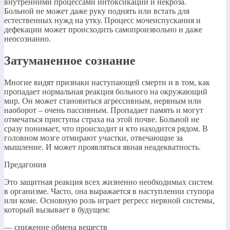
внутренними процессами интоксикации и некроза.
Больной не может даже руку поднять или встать для
естественных нужд на утку. Процесс мочеиспускания и
дефекации может происходить самопроизвольно и даже
неосознанно.
Затуманенное сознание
Многие видят признаки наступающей смерти и в том, как
пропадает нормальная реакция больного на окружающий
мир. Он может становиться агрессивным, нервным или
наоборот – очень пассивным. Пропадает память и могут
отмечаться приступы страха на этой почве. Больной не
сразу понимает, что происходит и кто находится рядом. В
головном мозге отмирают участки, отвечающие за
мышление. И может проявляться явная неадекватность.
Предагония
Это защитная реакция всех жизненно необходимых систем
в организме. Часто, она выражается в наступлении ступора
или коме. Основную роль играет регресс нервной системы,
который вызывает в будущем:
— снижение обмена веществ