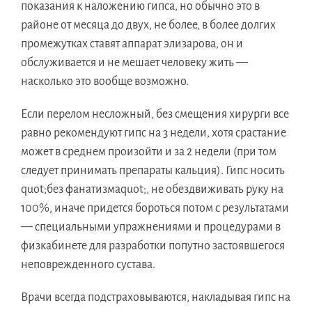
показания к наложению гипса, но обычно это в
районе от месяца до двух, не более, в более долгих
промежутках ставят аппарат элизарова, он и
обслуживается и не мешает человеку жить —
насколько это вообще возможно.
Если перелом несложный, без смещения хирурги все
равно рекомендуют гипс на 3 недели, хотя срастание
может в среднем произойти и за 2 недели (при том
следует принимать препараты кальция). Гипс носить
quot;без фанатизмаquot;, не обездвиживать руку на
100%, иначе придется бороться потом с результатами
— специальными упражнениями и процедурами в
физкабинете для разработки попутно застоявшегося
неповрежденного сустава.
Врачи всегда подстраховываются, накладывая гипс на