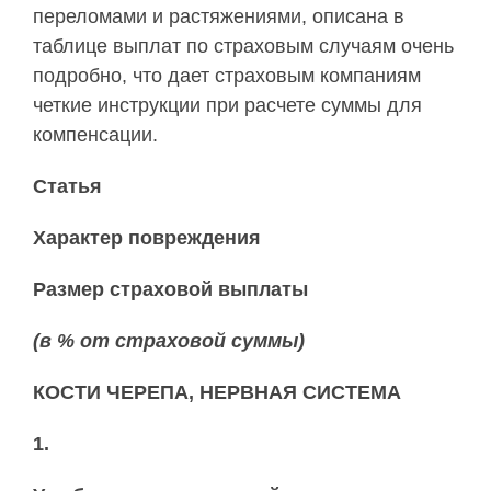
переломами и растяжениями, описана в
таблице выплат по страховым случаям очень
подробно, что дает страховым компаниям
четкие инструкции при расчете суммы для
компенсации.
Ста­тья
Ха­рак­тер по­вре­ж­де­ния
Размер страховой выплаты
(в % от страховой суммы)
КОС­ТИ ЧЕ­РЕ­ПА, НЕРВ­НАЯ СИС­ТЕ­МА
1.