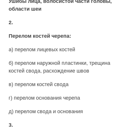
Ушибы
лица, волосистой части головы,
области шеи
2.
Пе­ре­лом кос­тей че­ре­па:
а) перелом лицевых костей
б) пе­ре­лом на­руж­ной пла­стин­ки, тре­щи­на
кос­тей сво­да, рас­хо­ж­де­ние швов
в) пе­ре­лом костей сво­да
г) пе­ре­лом ос­но­ва­ния черепа
д) пе­ре­лом сво­да и ос­но­ва­ния
3.