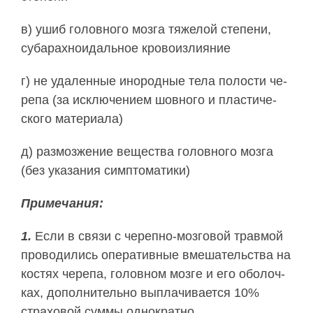
в) ушиб го­лов­но­го моз­га тяжелой степени,
суб­арах­нои­даль­ное кро­во­из­лия­ние
г) не удаленные ино­род­ные те­ла по­лос­ти че­
ре­па (за ис­клю­че­ни­ем шов­но­го и пла­сти­че­
ско­го ма­те­риа­ла)
д) раз­моз­же­ние ве­ще­ст­ва го­лов­но­го моз­га
(без ука­за­ния сим­пто­ма­ти­ки)
При­ме­ча­ния:
1.
Ес­ли в свя­зи с че­реп­но-моз­го­вой трав­мой
про­во­ди­лись опе­ра­тив­ные вме­ша­тель­ст­ва на
кос­тях че­ре­па, го­лов­ном моз­ге и его обо­лоч­
ках, до­пол­ни­тель­но вы­пла­чи­ва­ет­ся 10%
стра­хо­вой сум­мы од­но­крат­но.