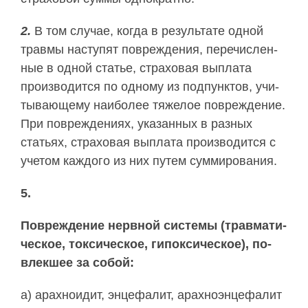
2.
В том слу­чае, ко­гда в ре­зуль­та­те од­ной
трав­мы на­сту­пят по­вре­ж­де­ния, пе­ре­чис­лен­
ные в од­ной статье, страховая выплата
производится по од­но­му из под­пунк­тов, учи­
ты­ваю­ще­му наи­бо­лее тя­же­лое по­вре­ж­де­ние.
При по­вре­ж­де­ни­ях, ука­зан­ных в раз­ных
стать­ях, страховая выплата производится с
уче­том ка­ж­до­го из них пу­тем сум­ми­ро­ва­ния.
5.
По­вре­ж­де­ние нерв­ной сис­те­мы (трав­ма­ти­
че­ское, ток­си­че­ское, ги­пок­си­че­ское), по­
влек­шее за со­бой:
а) арах­нои­дит, эн­це­фа­лит, арах­но­эн­це­фа­лит