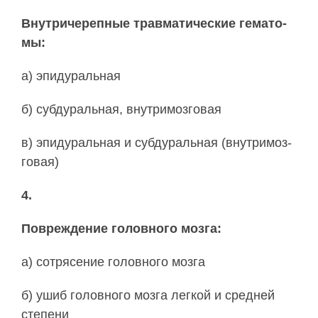
Внут­ри­че­реп­ные трав­ма­ти­че­ские ге­ма­то­
мы:
а) эпи­ду­раль­ная
б) суб­ду­раль­ная, внут­ри­моз­го­вая
в) эпи­ду­раль­ная и суб­ду­раль­ная (внут­ри­моз­
го­вая)
4.
По­вре­ж­де­ние го­лов­но­го моз­га:
а) со­тря­се­ние го­лов­но­го моз­га
б) ушиб го­лов­но­го моз­га легкой и средней
степени