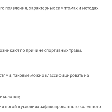
го появления, характерных симптомах и методах
возникают по причине спортивных травм.
остями, таковые можно классифицировать на
щиколотки;
я ногой в условиях зафиксированного коленного