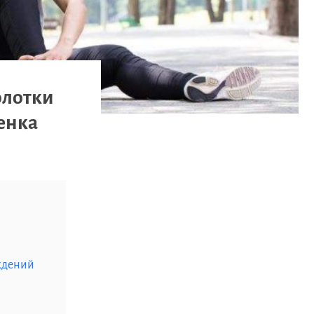
олотки
енка
ждений