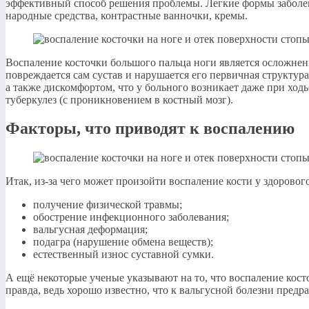
эффективный способ решения проблемы. Легкие формы заболев
народные средства, контрастные ванночки, кремы.
Воспаление косточки большого пальца ноги является осложнен
повреждается сам сустав и нарушается его первичная структур
а также дискомфортом, что у больного возникает даже при ход
туберкулез (с проникновением в костный мозг).
Факторы, что приводят к воспалению
Итак, из-за чего может произойти воспаление кости у здорово
получение физической травмы;
обострение инфекционного заболевания;
вальгусная деформация;
подагра (нарушение обмена веществ);
естественный износ суставной сумки.
А ещё некоторые ученые указывают на то, что воспаление кост
правда, ведь хорошо известно, что к вальгусной болезни пред