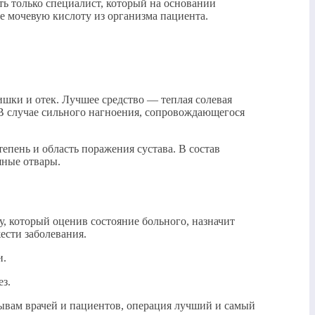
ь только специалист, который на основании
 мочевую кислоту из организма пациента.
ишки и отек. Лучшее средство — теплая солевая
 В случае сильного нагноения, сопровождающегося
тепень и область поражения сустава. В состав
яные отвары.
у, который оценив состояние больного, назначит
ести заболевания.
и.
ез.
зывам врачей и пациентов, операция лучший и самый