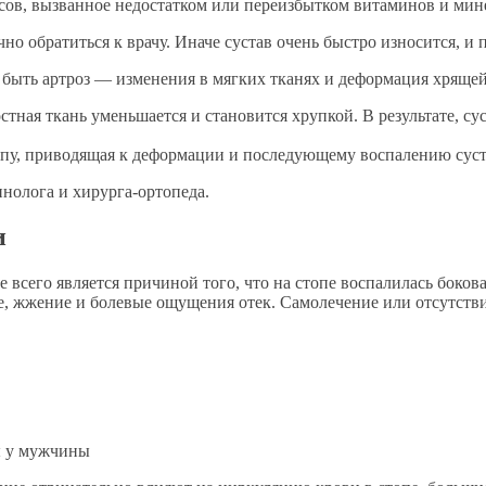
ов, вызванное недостатком или переизбытком витаминов и мин
о обратиться к врачу. Иначе сустав очень быстро износится, и 
 быть артроз — изменения в мягких тканях и деформация хрящей
ная ткань уменьшается и становится хрупкой. В результате, суст
топу, приводящая к деформации и последующему воспалению суст
инолога и хирурга-ортопеда.
и
е всего является причиной того, что на стопе воспалилась боко
е, жжение и болевые ощущения отек. Самолечение или отсутстви