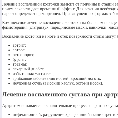
Лечение воспаленной косточки зависит от причины и стадии 
прием лекарств даст временный эффект. Для лечения необходи
нарост определяет врач-ортопед. При запущенных формах забол
Комплексное лечение воспаления косточки на большом пальце 
физиотерапия, ультразвук, парафиновые маски, ванночки, мас
Воспаление косточки на ноге и отек поверхности стопы могу
артрит;
артроз;
остеопороз;
бурсит;
травмы;
сахарный диабет;
избыточная масса тела;
грибковые заболевания ногтей, вросший ноготь;
неудобная обувь (высокий каблук, острый носок).
Лечение воспаленного сустава при артри
Артритом называется воспалительные процессы в разных суста
инфекционный: разрушение хрящевидной ткани стрепто