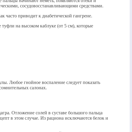
е пальцы начинают неметь, появляются отеки и
тическими, сосудовосстанавливающими средствами.
ак часто приводит к диабетической гангрене.
 туфли на высоком каблуке (от 5 см), которые
улы. Любое гнойное воспаление следует показать
 сомнительных салонах.
дагра. Отложение солей в суставе большого пальца
цепт в этом случае. Из рациона исключаются белок и