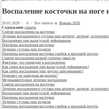
Воспаление косточки на ноге
20.01.2020
·
0 ·
Все записи за
Январь 2020
Содержание
скрыть
Снятие воспаления на косточке
Лечение воспаленного сустава при артрите, артрозе, остеопоро
Воспаление при вальгусной деформации
Причины воспаления косточки
Лечение сустава при подагре
Причины воспаления косточки грибок и вросший ноготь
Снятие воспаления разной степени тяжести
Факторы, что приводят к воспалению
Как снять воспаление при вальгусной деформации?
Как снять воспаление при других заболеваниях?
Поможет ли народная медицина?
Медикаментозное лечение воспаления
Снятие воспаления на косточке
Лечение воспаленного сустава при артрите, артрозе, остеопоро
Воспаление при вальгусной деформации
Причины воспаления косточки
Лечение сустава при подагре
Причины воспаления косточки грибок и вросший ноготь