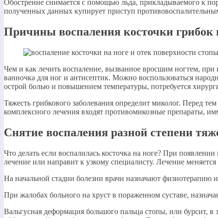
Обострение снимается с помощью льда, прикладываемого к пор
полученных данных купирует приступ противовоспалительными
Причины воспаления косточки грибок 
Чем и как лечить воспаление, вызванное вросшим ногтем, при 
ванночка для ног и антисептик. Можно воспользоваться народ
острой болью и повышением температуры, потребуется хирург
Тяжесть грибкового заболевания определит миколог. Перед тем 
комплексного лечения входят противомикозные препараты, им
Снятие воспаления разной степени тяж
Что делать если воспалилась косточка на ноге? При появлении
лечение или направит к узкому специалисту. Лечение меняется
На начальной стадии болезни врачи назначают физиотерапию 
При жалобах больного на хруст в пораженном суставе, назначаю
Вальгусная деформация большого пальца стопы, или бурсит, в