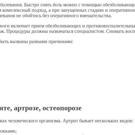
заболевания. Быстро снять боль можно с помощью обезболивающ
м комплексный подход, а при запущенных стадиях и оперативное
евания не обойтись без оперативного вмешательства.
ноги включает прием обезболивающих и противовоспалительных 
саж. Процедуры должны назначаться специалистом. Снимать восп
т быть вызваны разными причинами:
те, артрозе, остеопорозе
вах человеческого организма. Артрит бывает нескольких видов:
кокками;