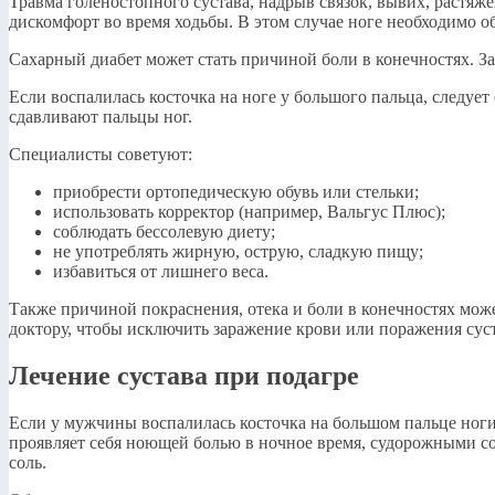
Травма голеностопного сустава, надрыв связок, вывих, растяж
дискомфорт во время ходьбы. В этом случае ноге необходимо 
Сахарный диабет может стать причиной боли в конечностях. За
Если воспалилась косточка на ноге у большого пальца, следует
сдавливают пальцы ног.
Специалисты советуют:
приобрести ортопедическую обувь или стельки;
использовать корректор (например, Вальгус Плюс);
соблюдать бессолевую диету;
не употреблять жирную, острую, сладкую пищу;
избавиться от лишнего веса.
Также причиной покраснения, отека и боли в конечностях мож
доктору, чтобы исключить заражение крови или поражения суст
Лечение сустава при подагре
Если у мужчины воспалилась косточка на большом пальце ноги,
проявляет себя ноющей болью в ночное время, судорожными со
соль.