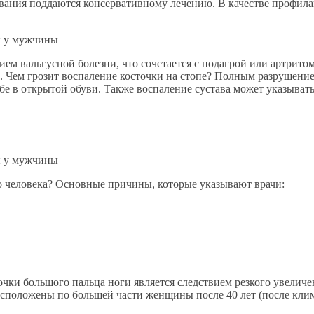
ания поддаются консервативному лечению. В качестве профила
ием вальгусной болезни, что сочетается с подагрой или артри
а. Чем грозит воспаление косточки на стопе? Полным разрушени
ьбе в открытой обуви. Также воспаление сустава может указыват
го человека? Основные причины, которые указывают врачи:
очки большого пальца ноги является следствием резкого увеличе
расположены по большей части женщины после 40 лет (после клим