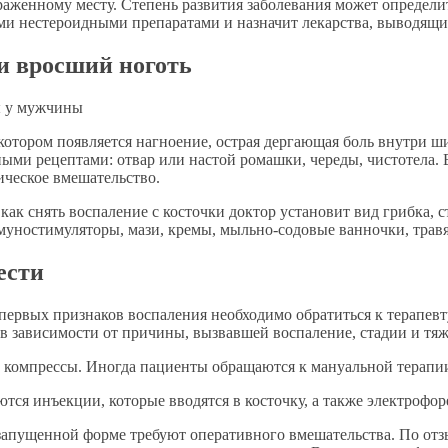
аженному месту. Степень развития заболевания может определит
 нестероидными препаратами и назначит лекарства, выводящие
и вросший ноготь
котором появляется нагноение, острая дергающая боль внутри ш
ными рецептами: отвар или настой ромашки, череды, чистотела.
ическое вмешательство.
как снять воспаление с косточки доктор установит вид грибка, с
муностимуляторы, мази, кремы, мыльно-содовые ванночки, трав
ести
 первых признаков воспаления необходимо обратиться к терапевт
 в зависимости от причины, вызвавшей воспаление, стадии и тяж
и компрессы. Иногда пациенты обращаются к мануальной терапи
тся инъекции, которые вводятся в косточку, а также электрофор
 запущенной форме требуют оперативного вмешательства. По от