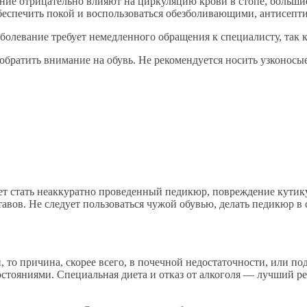
ение отрицательно влияют на циркуляцию крови в стопе, больши
обеспечить покой и воспользоваться обезболивающими, антисеп
болевание требует немедленного обращения к специалисту, так к
 обратить внимание на обувь. Не рекомендуется носить узконосые
ет стать неаккуратно проведенный педикюр, повреждение кутик
авов. Не следует пользоваться чужой обувью, делать педикюр в
 то причина, скорее всего, в почечной недостаточности, или по
стояниями. Специальная диета и отказ от алкоголя — лучший ре