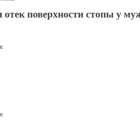
 и отек поверхности стопы у м
зе
зе