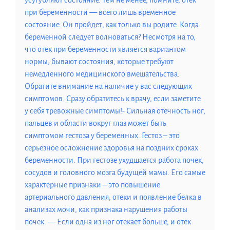
усугубляют состояние. Тем не менее, помните, отек
при беременности — всего лишь временное
состояние. Он пройдет, как только вы родите. Когда
беременной следует волноваться? Несмотря на то,
что отек при беременности является вариантом
нормы, бывают состояния, которые требуют
немедленного медицинского вмешательства.
Обратите внимание на наличие у вас следующих
симптомов. Сразу обратитесь к врачу, если заметите
у себя тревожные симптомы!- Сильная отечность ног,
пальцев и области вокруг глаз может быть
симптомом гестоза у беременных. Гестоз – это
серьезное осложнение здоровья на поздних сроках
беременности. При гестозе ухудшается работа почек,
сосудов и головного мозга будущей мамы. Его самые
характерные признаки – это повышение
артериального давления, отеки и появление белка в
анализах мочи, как признака нарушения работы
почек. — Если одна из ног отекает больше, и отек