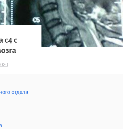
 с4 с
озга
2020
ного отдела
а