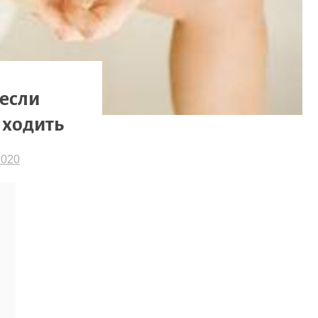
 если
 ходить
2020