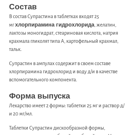
Состав
В состав Супрастина в таблетках входят 25
хлорпирамина гидрохлорида
мг
, желатин,
лактозы моногидрат, стеариновая кислота, натрия
крахмала гликолят типа А, картофельный крахмал,
тальк.
Супрастин в ампулах содержит в своем составе
хлорпирамина гидрохлорид и воду д/и в качестве
вспомогательного компонента.
Форма выпуска
Лекарство имеет 2 формы: таблетки 25 мг и раствор д/
и 20 мг/мл.
Таблетки Супрастин дискообразной формы,