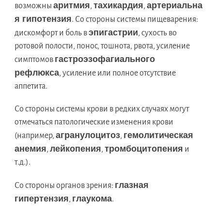
аритмия
тахикардия
артериальна
возможны
,
,
я гипотензия
. Со стороны системы пищеварения:
эпигастрии
дискомфорт и боль в
, сухость во
ротовой полости, понос, тошнота, рвота, усиление
гастроэзофагиального
симптомов
рефлюкса
, усиление или полное отсутствие
аппетита.
Со стороны системы крови в редких случаях могут
отмечаться патологические изменения крови
агранулоцитоз
гемолитическая
(например,
,
анемия
лейкопения
тромбоцитопения
,
,
и
т.д.).
глазная
Со стороны органов зрения:
гипертензия
глаукома
,
.