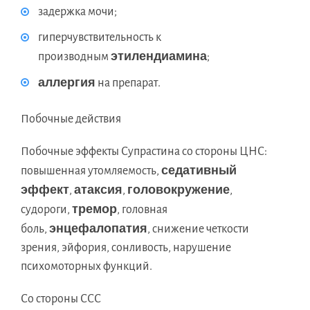
задержка мочи;
гиперчувствительность к
этилендиамина
производным
;
аллергия
на препарат.
Побочные действия
Побочные эффекты Супрастина со стороны ЦНС:
седативный
повышенная утомляемость,
эффект
атаксия
головокружение
,
,
,
тремор
судороги,
, головная
энцефалопатия
боль,
, снижение четкости
зрения, эйфория, сонливость, нарушение
психомоторных функций.
Со стороны ССС