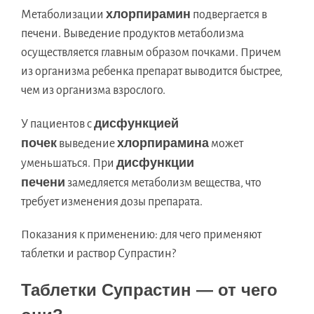
хлорпирамин
Метаболизации
подвергается в
печени. Выведение продуктов метаболизма
осуществляется главным образом почками. Причем
из организма ребенка препарат выводится быстрее,
чем из организма взрослого.
дисфункцией
У пациентов с
почек
хлорпирамина
выведение
может
дисфункции
уменьшаться. При
печени
замедляется метаболизм вещества, что
требует изменения дозы препарата.
Показания к применению: для чего применяют
таблетки и раствор Супрастин?
Таблетки Супрастин — от чего