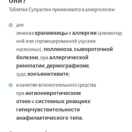
они?
Таблетки Супрастин применяются в аллергологии:
для
крапивницы
аллергии
лечения
и
(алиментар
ной или спровоцированной укусами
поллиноза
сывороточной
насекомых),
,
болезни
аллергической
, при
ринопатии
дермографизме
,
,
конъюнктивите
зуде,
;
в качестве вспомогательного средства
ангионевротическом
при
отеке
системных реакциях
и
гиперчувствительности
анафилактического типа
.