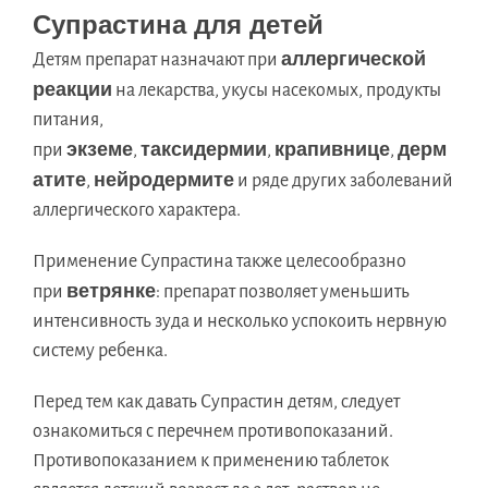
Супрастина для детей
аллергической
Детям препарат назначают при
реакции
на лекарства, укусы насекомых, продукты
питания,
экземе
таксидермии
крапивнице
дерм
при
,
,
,
атите
нейродермите
,
и ряде других заболеваний
аллергического характера.
Применение Супрастина также целесообразно
ветрянке
при
: препарат позволяет уменьшить
интенсивность зуда и несколько успокоить нервную
систему ребенка.
Перед тем как давать Супрастин детям, следует
ознакомиться с перечнем противопоказаний.
Противопоказанием к применению таблеток