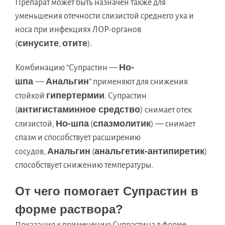
Препарат может быть назначен также для
уменьшения отечности слизистой среднего уха и
носа при инфекциях ЛОР-органов
синусите
отите
(
,
).
Но-
Комбинацию “Супрастин —
шпа
Анальгин
—
” применяют для снижения
гипертермии
стойкой
. Супрастин
антигистаминное средство
(
) снимает отек
Но-шпа
спазмолитик
слизистой,
(
) — снимает
спазм и способствует расширению
Анальгин
анальгетик-антипиретик
сосудов,
(
)
способствует снижению температуры.
От чего помогает Супрастин в
форме раствора?