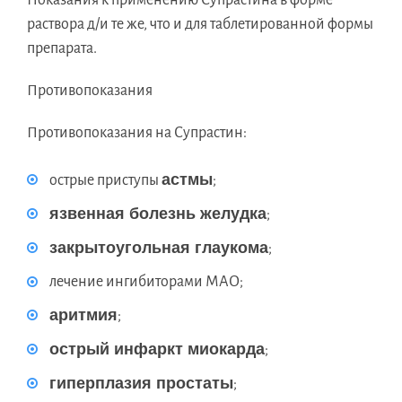
Показания к применению Супрастина в форме
раствора д/и те же, что и для таблетированной формы
препарата.
Противопоказания
Противопоказания на Супрастин:
астмы
острые приступы
;
язвенная болезнь желудка
;
закрытоугольная глаукома
;
лечение ингибиторами МАО;
аритмия
;
острый инфаркт миокарда
;
гиперплазия простаты
;