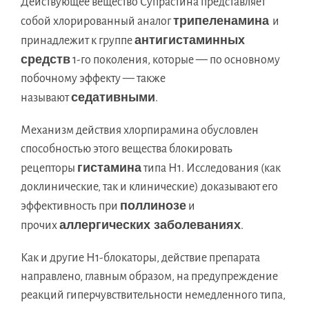
Действующее вещество Супрастина представляет
трипеленамина
собой хлорированный аналог
и
антигистаминных
принадлежит к группе
средств
1-го поколения, которые — по основному
побочному эффекту — также
седативными
называют
.
Механизм действия хлорпирамина обусловлен
способностью этого вещества блокировать
гистамина
рецепторы
типа Н1. Исследования (как
доклинические, так и клинические) доказывают его
поллинозе
эффективность при
и
аллергических заболеваниях
прочих
.
Как и другие Н1-блокаторы, действие препарата
направлено, главным образом, на предупреждение
реакций гиперчувствительности немедленного типа,