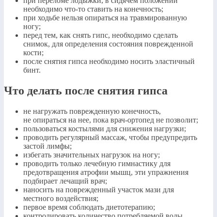
при переломе лодыжки, в сидячем положении
необходимо что-то ставить на конечность;
при ходьбе нельзя опираться на травмированную
ногу;
перед тем, как снять гипс, необходимо сделать
снимок, для определения состояния поврежденной
кости;
после снятия гипса необходимо носить эластичный
бинт.
Что делать после снятия гипса
не нагружать поврежденную конечность,
не опираться на нее, пока врач-ортопед не позволит;
пользоваться костылями для снижения нагрузки;
проводить регулярный массаж, чтобы предупредить
застой лимфы;
избегать значительных нагрузок на ногу;
проводить только лечебную гимнастику для
предотвращения атрофии мышц, эти упражнения
подбирает лечащий врач;
наносить на поврежденный участок мази для
местного воздействия;
первое время соблюдать диетотерапию;
контролировать количество потребляемой воды.