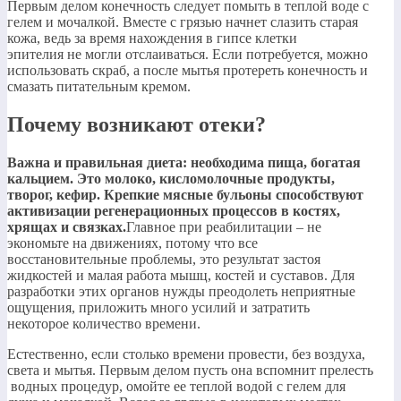
​Первым делом конечность следует помыть в теплой воде с
гелем и мочалкой. Вместе с грязью начнет слазить старая
кожа, ведь за время нахождения в гипсе клетки
эпителия не могли отслаиваться. Если потребуется, можно
использовать скраб, а после мытья протереть конечность и
смазать питательным кремом.​
Почему возникают отеки?
​Важна и правильная диета: необходима пища, богатая
кальцием. Это молоко, кисломолочные продукты,
творог, кефир. Крепкие мясные бульоны способствуют
активизации регенерационных процессов в костях,
хрящах и связках.​
​Главное при реабилитации – не
экономьте на движениях, потому что все
восстановительные проблемы, это результат застоя
жидкостей и малая работа мышц, костей и суставов. Для
разработки этих органов нужды преодолеть неприятные
ощущения, приложить много усилий и затратить
некоторое количество времени.​
​Естественно, если столько времени провести, без воздуха,
света и мытья. Первым делом пусть она вспомнит прелесть
водных процедур, омойте ее теплой водой с гелем для