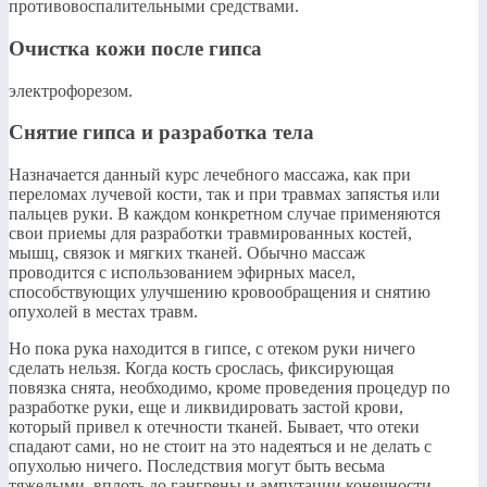
противовоспалительными средствами.​
Очистка кожи после гипса
​электрофорезом.​
Снятие гипса и разработка тела
​Назначается данный курс лечебного массажа, как при
переломах лучевой кости, так и при травмах запястья или
пальцев руки. В каждом конкретном случае применяются
свои приемы для разработки травмированных костей,
мышц, связок и мягких тканей. Обычно массаж
проводится с использованием эфирных масел,
способствующих улучшению кровообращения и снятию
опухолей в местах травм.​
​Но пока рука находится в гипсе, с отеком руки ничего
сделать нельзя. Когда кость срослась, фиксирующая
повязка снята, необходимо, кроме проведения процедур по
разработке руки, еще и ликвидировать застой крови,
который привел к отечности тканей. Бывает, что отеки
спадают сами, но не стоит на это надеяться и не делать с
опухолью ничего. Последствия могут быть весьма
тяжелыми, вплоть до гангрены и ампутации конечности.​