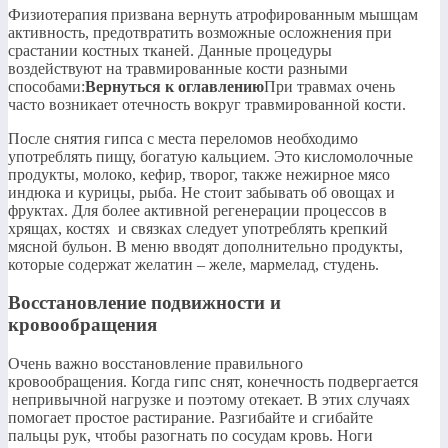
​Физиотерапия призвана вернуть атрофированным мышцам
активность, предотвратить возможные осложнения при
срастании костных тканей. Данные процедуры
воздействуют на травмированные кости разными
способами:​
​Вернуться к оглавлению​
​При травмах очень
часто возникает отечность вокруг травмированной кости.​
​После снятия гипса с места переломов необходимо
употреблять пищу, богатую кальцием. Это кисломолочные
продукты, молоко, кефир, творог, также нежирное мясо
индюка и курицы, рыба. Не стоит забывать об овощах и
фруктах. Для более активной регенерации процессов в
хрящах, костях и связках следует употреблять крепкий
мясной бульон. В меню вводят дополнительно продукты,
которые содержат желатин – желе, мармелад, студень.​
Восстановление подвижности и
кровообращения
​Очень важно восстановление правильного
кровообращения. Когда гипс снят, конечность подвергается
непривычной нагрузке и поэтому отекает. В этих случаях
помогает простое растирание. Разгибайте и сгибайте
пальцы рук, чтобы разогнать по сосудам кровь. Ноги