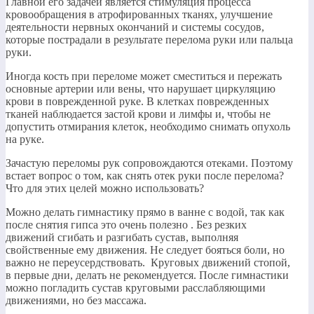
Главной его задачей является стимуляция процесса
кровообращения в атрофированных тканях, улучшение
деятельности нервных окончаний и системы сосудов,
которые пострадали в результате перелома руки или пальца
руки.​
​Иногда кость при переломе может сместиться и пережать
основные артерии или вены, что нарушает циркуляцию
крови в поврежденной руке. В клетках поврежденных
тканей наблюдается застой крови и лимфы и, чтобы не
допустить отмирания клеток, необходимо снимать опухоль
на руке.​
​Зачастую переломы рук сопровождаются отеками. Поэтому
встает вопрос о том, как снять отек руки после перелома?
Что для этих целей можно использовать?​
​Можно делать гимнастику прямо в ванне с водой, так как
после снятия гипса это очень полезно . Без резких
движений сгибать и разгибать сустав, выполняя
свойственные ему движения. Не следует бояться боли, но
важно не переусердствовать. Круговых движений стопой,
в первые дни, делать не рекомендуется. После гимнастики
можно погладить сустав круговыми расслабляющими
движениями, но без массажа.​