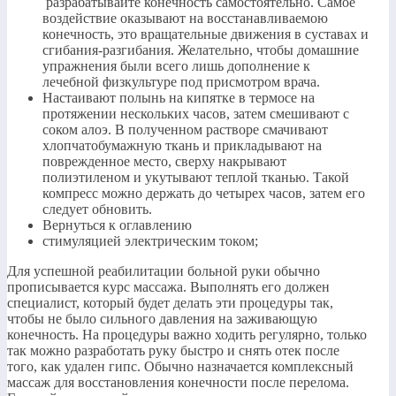
разрабатывайте конечность самостоятельно. Самое
воздействие оказывают на восстанавливаемою
конечность, это вращательные движения в суставах и
сгибания-разгибания. Желательно, чтобы домашние
упражнения были всего лишь дополнение к
лечебной физкультуре под присмотром врача.​
​Настаивают полынь на кипятке в термосе на
протяжении нескольких часов, затем смешивают с
соком алоэ. В полученном растворе смачивают
хлопчатобумажную ткань и прикладывают на
поврежденное место, сверху накрывают
полиэтиленом и укутывают теплой тканью. Такой
компресс можно держать до четырех часов, затем его
следует обновить.​
​Вернуться к оглавлению​
​стимуляцией электрическим током;​
​Для успешной реабилитации больной руки обычно
прописывается курс массажа. Выполнять его должен
специалист, который будет делать эти процедуры так,
чтобы не было сильного давления на заживающую
конечность. На процедуры важно ходить регулярно, только
так можно разработать руку быстро и снять отек после
того, как удален гипс. Обычно назначается комплексный
массаж для восстановления конечности после перелома.