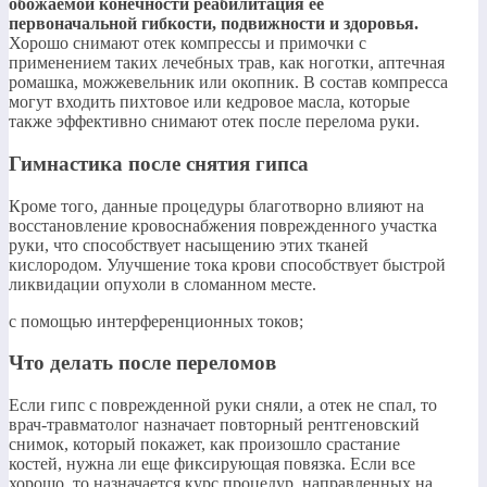
обожаемой конечности реабилитация ее
первоначальной гибкости, подвижности и здоровья.​
Хорошо снимают отек компрессы и примочки с
применением таких лечебных трав, как ноготки, аптечная
ромашка, можжевельник или окопник. В состав компресса
могут входить пихтовое или кедровое масла, которые
также эффективно снимают отек после перелома руки.​
Гимнастика после снятия гипса
​Кроме того, данные процедуры благотворно влияют на
восстановление кровоснабжения поврежденного участка
руки, что способствует насыщению этих тканей
кислородом. Улучшение тока крови способствует быстрой
ликвидации опухоли в сломанном месте.​
​с помощью интерференционных токов;​
Что делать после переломов
​Если гипс с поврежденной руки сняли, а отек не спал, то
врач-травматолог назначает повторный рентгеновский
снимок, который покажет, как произошло срастание
костей, нужна ли еще фиксирующая повязка. Если все
хорошо, то назначается курс процедур, направленных на