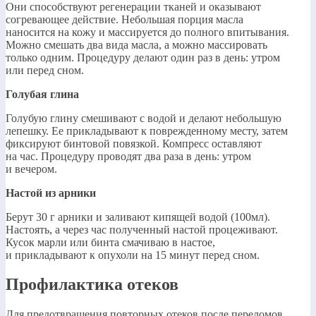
Они способствуют регенерации тканей и оказывают
согревающее действие. Небольшая порция масла
наносится на кожу и массируется до полного впитывания.
Можно смешать два вида масла, а можно массировать
только одним. Процедуру делают один раз в день: утром
или перед сном.
Голубая глина
Голубую глину смешивают с водой и делают небольшую
лепешку. Ее прикладывают к поврежденному месту, затем
фиксируют бинтовой повязкой. Компресс оставляют
на час. Процедуру проводят два раза в день: утром
и вечером.
Настой из арники
Берут 30 г арники и заливают кипящей водой (100мл).
Настоять, а через час полученный настой процеживают.
Кусок марли или бинта смачиваю в настое,
и прикладывают к опухоли на 15 минут перед сном.
Профилактика отеков
Для предотвращения повторных отеков после переломов