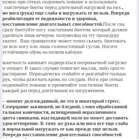
нужно при отеках поднимать повыше и использовать
эластичные бинты перед длительной нагрузкой на них.​
​,
но нога (рука) еще слаба и нагружать ее нельзя. Впереди
реабилитация ее подвижности и здоровья,
восстановление двигательных способностей.​
​После сна
сразу бинтуйте ногу эластичным бинтом, который должен
удаляться лишь вечером, полумесяца на эту процедуру
хватит. Ваш травматолог может точно сказать, бинтовать
ли всю ногу или лишь голеностопный сустав. Носите
устойчивую обувь на низком каблуке.​
​конечность начинает подвергаться непривычной нагрузке
и отекает. В таких случаях помогает массаж, либо просто
растирание. Периодически сгибайте и разгибайте пальцы
рук, чтобы разогнать кровь по сосудам. Ноги при отеках
поднимайте повыше и применяйте эластичные бинты
каждый раз перед длительным их нагружением.​
​– момент долгожданный, но это и некоторый стресс.
Созерцание зажившей, но бледной, слово обработанной
тальком конечности, испещренной неразличимого
цвета синяками, выглядящей мало ко может доставить
удовлетворение. К тому же рука или нога все еще слаба
и нормальной нагружать ее как прежде еще нельзя.
Впереди восстановление двигательных способностей