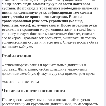
Чаще всего люди ломают руку в области локтевого
сустава. До приезда в травмпункт необходимо наложить
шины на сломанную руку, зафиксировав тем самым
кость, чтобы не произошло смещения. Если на
травмированной руке есть украшения (кольца,
браслеты, часы), их лучше снять. После перелома рука
отекает, и украшения могут «впиваться» в тело.​
​После
сна ногу следует бинтовать эластичным бинтом, снимать
его вечером. Травматолог расскажет, бинтовать ли только
голеностопный сустав или всю ногу. Следует носить обувь
на низком каблуке.​
Реабилитация
​– сгибания-разгибания и вращательные движения в
суставах. Желательно, чтобы домашние упражнения
дополняли лечебную физкультуру под присмотром врача.​
​момент – снятие гипса​
Что делать после снятия гипса
​После десяти минут гимнастики поглаживайте сустав
расслабляющими круговыми движениями, но массировать