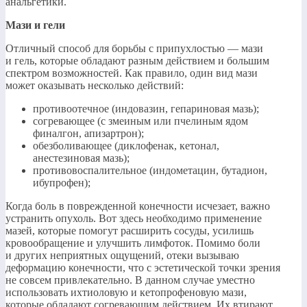
анальгетики.
Мази и гели
Отличный способ для борьбы с припухлостью — мази
и гель, которые обладают разным действием и большим
спектром возможностей. Как правило, один вид мази
может оказывать несколько действий:
противоотечное (индовазин, гепариновая мазь);
согревающее (с змеиным или пчелиным ядом
финалгон, апизартрон);
обезболивающее (диклофенак, кетонал,
анестезиновая мазь);
противовоспалительное (индометацин, бутадион,
ибупрофен);
Когда боль в поврежденной конечности исчезает, важно
устранить опухоль. Вот здесь необходимо применение
мазей, которые помогут расширить сосуды, усилишь
кровообращение и улучшить лимфоток. Помимо боли
и других неприятных ощущений, отеки вызываю
деформацию конечности, что с эстетической точки зрения
не совсем привлекательно. В данном случае уместно
использовать ихтиоловую и кетопрофеновую мази,
которые обладают согревающим действием. Их втирают