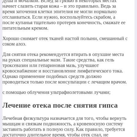
душа и мочалкой. Вслед за грязью в некоторых местах
начнет слазить старая кожа – и это правильно. Ведь за
время заточения клетки эпителия не могли нормально
отслаиваться. Если нужно, воспользуйтесь скрабом, а
после купанья тщательно протерев конечность, смажьте ее
питательным кремом.​
​Хорошо снимает отек тканей настой полыни, смешанный с
соком алоэ.​
​Для снятия отека рекомендуется втирать в опухшие места
на руках специальные мази. Такие средства, как гель
троксевазин или гепариновая мазь, улучшают
кровоснабжение и восстановление лимфатического тока.
Однако применение подобных средств должно
проводиться только после консультации с лечащим врачом.​
​с помощью облучения ультрафиолетовыми лучами;​
Лечение отека после снятия гипса
​Лечебная физкультура назначается для того, чтобы вернуть
мышцам и связкам подвижность, а кровеносную систему
заставить работать в полную силу. Как правило, требуется
достаточно длительное время, чтобы отек спал, не