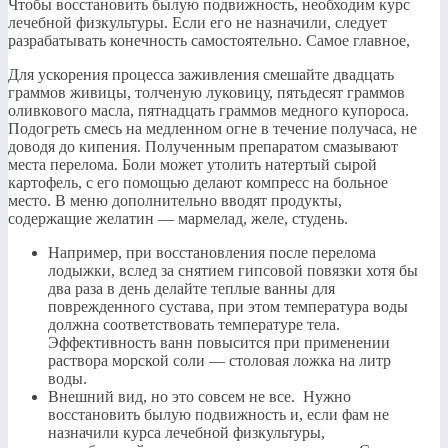
​Чтобы восстановить былую подвижность, необходим курс
лечебной физкультуры. Если его не назначили, следует
разрабатывать конечность самостоятельно. Самое главное,​
​Для ускорения процесса заживления смешайте двадцать
граммов живицы, толченую луковицу, пятьдесят граммов
оливкового масла, пятнадцать граммов медного купороса.
Подогреть смесь на медленном огне в течение получаса, не
доводя до кипения. Полученным препаратом смазывают
места перелома. Боли может утолить натертый сырой
картофель, с его помощью делают компресс на больное
место. В меню дополнительно вводят продукты,
содержащие желатин — мармелад, желе, студень.​
​Например, при восстановления после перелома
лодыжки, вслед за снятием гипсовой повязки хотя бы
два раза в день делайте теплые ванны для
поврежденного сустава, при этом температура воды
должна соответствовать температуре тела.
Эффективность ванн повысится при применении
раствора морской соли — столовая ложка на литр
воды.​
​Внешний вид, но это совсем не все. Нужно
восстановить былую подвижность и, если фам не
назначили курса лечебной физкультуры,