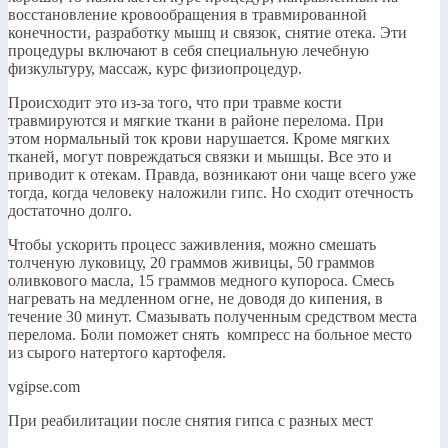
восстановление кровообращения в травмированной
конечности, разработку мышц и связок, снятие отека. Эти
процедуры включают в себя специальную лечебную
физкультуру, массаж, курс физиопроцедур.​
​Происходит это из-за того, что при травме кости
травмируются и мягкие ткани в районе перелома. При
этом нормальный ток крови нарушается. Кроме мягких
тканей, могут повреждаться связки и мышцы. Все это и
приводит к отекам. Правда, возникают они чаще всего уже
тогда, когда человеку наложили гипс. Но сходит отечность
достаточно долго.​
​Чтобы ускорить процесс заживления, можно смешать
толченую луковицу, 20 граммов живицы, 50 граммов
оливкового масла, 15 граммов медного купороса. Смесь
нагревать на медленном огне, не доводя до кипения, в
течение 30 минут. Смазывать полученным средством места
перелома. Боли поможет снять компресс на больное место
из сырого натертого картофеля.​
vgipse.com
​При реабилитации после снятия гипса с разных мест​