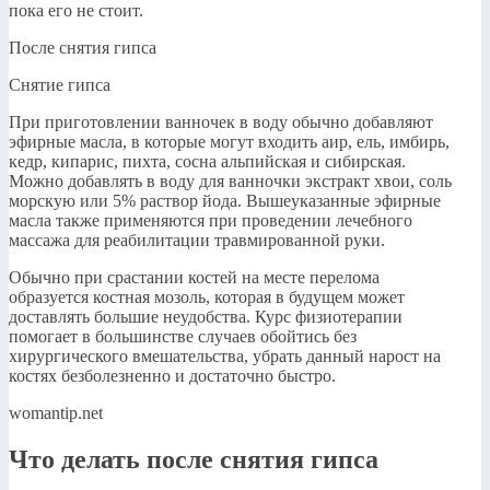
пока его не стоит.​
​После снятия гипса​
​Снятие гипса​
​При приготовлении ванночек в воду обычно добавляют
эфирные масла, в которые могут входить аир, ель, имбирь,
кедр, кипарис, пихта, сосна альпийская и сибирская.
Можно добавлять в воду для ванночки экстракт хвои, соль
морскую или 5% раствор йода. Вышеуказанные эфирные
масла также применяются при проведении лечебного
массажа для реабилитации травмированной руки.​
​Обычно при срастании костей на месте перелома
образуется костная мозоль, которая в будущем может
доставлять большие неудобства. Курс физиотерапии
помогает в большинстве случаев обойтись без
хирургического вмешательства, убрать данный нарост на
костях безболезненно и достаточно быстро.​
womantip.net
Что делать после снятия гипса