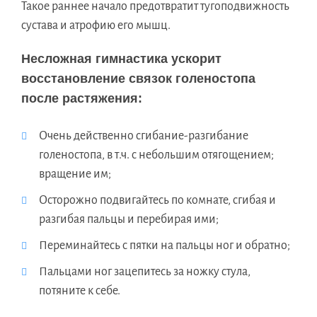
Такое раннее начало предотвратит тугоподвижность
сустава и атрофию его мышц.
Несложная гимнастика ускорит
восстановление связок голеностопа
после растяжения:
Очень действенно сгибание-разгибание
голеностопа, в т.ч. с небольшим отягощением;
вращение им;
Осторожно подвигайтесь по комнате, сгибая и
разгибая пальцы и перебирая ими;
Переминайтесь с пятки на пальцы ног и обратно;
Пальцами ног зацепитесь за ножку стула,
потяните к себе.