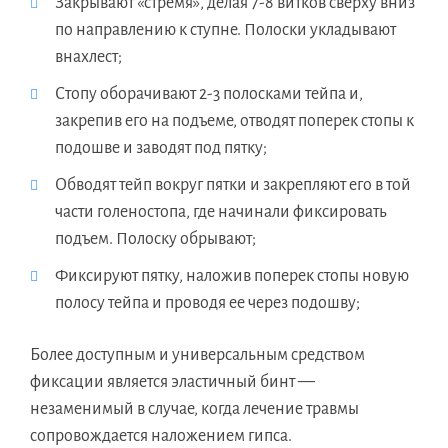
Закрывают «стремя», делая 7-8 витков сверху вниз
по направлению к ступне. Полоски укладывают
внахлест;
Стопу оборачивают 2-3 полосками тейпа и,
закрепив его на подъеме, отводят поперек стопы к
подошве и заводят под пятку;
Обводят тейп вокруг пятки и закрепляют его в той
части голеностопа, где начинали фиксировать
подъем. Полоску обрывают;
Фиксируют пятку, наложив поперек стопы новую
полосу тейпа и проводя ее через подошву;
Более доступным и универсальным средством
фиксации является эластичный бинт —
незаменимый в случае, когда лечение травмы
сопровождается наложением гипса.