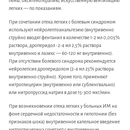
пены, оксигенотерапию, искусственную вентиляцию
легких — по показаниям.
При сочетании отека легких с болевым синдромом
используют нейролептоанальгезию (внутривенно
струйно вводят фентанил в количестве 1-2 мл 0,005%
раствора, дроперидол -2-4 мл 2,5% раствора
внутривенно и лазикс — 60-120 мг внутривенно).
При отсутствии болевого синдрома рекомендуется
нейролепсия дроперидолом (2-4 мл 25% раствора
внутривенно струйно). Кроме того, применяют
нитроглицерин (внутривенно или сублингвально)
или нитропруссид натрия в дозе 15-300 мкг/мин.
При возникновении отека легких у больных ИМ на
фоне сердечной недостаточности и гипотонии (без
признаков шока) внутривенное капельное введение
нитроглицерина сочетают с внутривенным