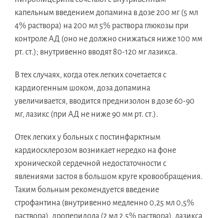
капельным введением допамина в дозе 200 мг (5 мл
4% раствора) на 200 мл 5% раствора глюкозы при
контроле АД (оно не должно снижаться ниже 100 мм
рт. ст.); внутривенно вводят 80-120 мг лазикса.
В тех случаях, когда отек легких сочетается с
кардиогенным шоком, доза допамина
увеличивается, вводится преднизолон в дозе 60-90
мг, лазикс (при АД не ниже 90 мм рт. ст.).
Отек легких у больных с постинфарктным
кардиосклерозом возникает нередко на фоне
хронической сердечной недостаточности с
явлениями застоя в большом круге кровообращения.
Таким больным рекомендуется введение
строфантина (внутривенно медленно 0,25 мл 0,5%
раствора), дроперидола (2 мл 2,5% раствора), лазикса