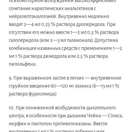
психомоторном возбуждении высокоэффективно
сочетание наркотических анальгетиков с
нейролептаналгезией. Внутривенно медленно
вводят 2—4 мл 0,25 % раствора дроперидола. При
отсутствии его можно ввести 1—2 мл 0,5 % раствора
галоперидола (или 2—3 мл таламонала) Допустима
комбинация названных средств с применением 1—2
мл 1 % раствора димедрола или 2,5 % раствора
пипольфена.
9. При выраженном застое в легких — внутривенное
струйное введение 60—120 мг лазикса (6—13 мл 1 %
раствора фуросемида)
10. При пониженной возбудимости дыхательного
центра, в особенности при дыхании Чейна — Стокса,
морфин и пантопон противопоказаны. Ввести
внутривенно 1 мл 1 % раствора лобелина или