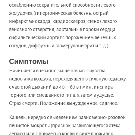
ослаблению сократительной способности левого
желудочка (гипертоническая болезнь, острый
инфаркт миокарда, кардиосклероз, стеноз левого
венозного отверстия, аортальные пороки сердца,
сифилитический аортит с поражением венечных
сосудов, диффузный гломерулонефрит и т. д.).
Симптомы
Начинается внезапно, чаще ночью, с чувства
недостатка воздуха, переходящего в сильную одышку
с частотой дыханий до 40—60 в 1 мин, инспира-
торного или смешанного типа, а затем в удушье.
Страх смерти. Положение вынужденное, сидячее.
Кашель, нередко с выделением равномерно-розовой
пенистой мокроты (признак развивающегося отека
легких) или с примесью крови в виде прожилок.