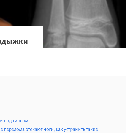
лодыжки
ги под гипсом
 перелома отекают ноги, как устранить такие