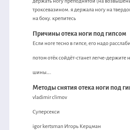
​держать ногу преподнятой (на возвышени
троксевазином. я держала ногу на тверд
на боку. крепитесь​
Причины отека ноги под гипсом
​Если ноге тесно в гипсе, его надо расслаби
​потом отёк сойдёт-станет легче-держите н
​шины….​
Методы снятия отека ноги под г
​vladimir climov​
​Суперсекси​
​igor kertsman Игорь Керцман​