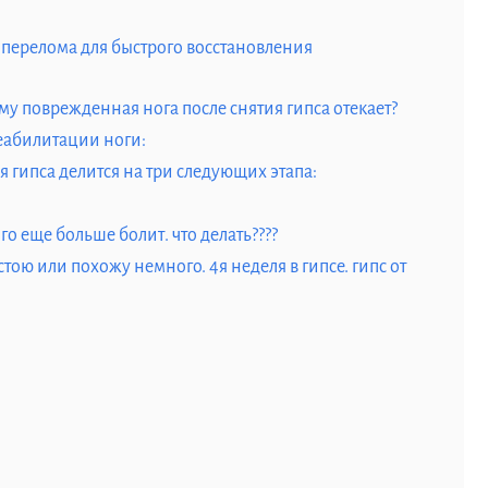
 перелома для быстрого восстановления
му поврежденная нога после снятия гипса отекает?
еабилитации ноги:
 гипса делится на три следующих этапа:
ого еще больше болит. что делать????
стою или похожу немного. 4я неделя в гипсе. гипс от