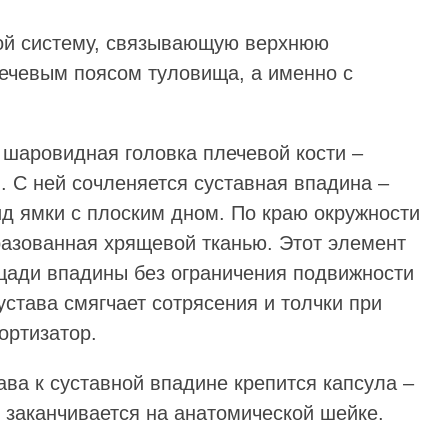
бой систему, связывающую верхнюю
лечевым поясом туловища, а именно с
 шаровидная головка плечевой кости –
. С ней сочленяется суставная впадина –
ид ямки с плоским дном. По краю окружности
разованная хрящевой тканью. Этот элемент
щади впадины без ограничения подвижности
сустава смягчает сотрясения и толчки при
ортизатор.
ва к суставной впадине крепится капсула –
 заканчивается на анатомической шейке.