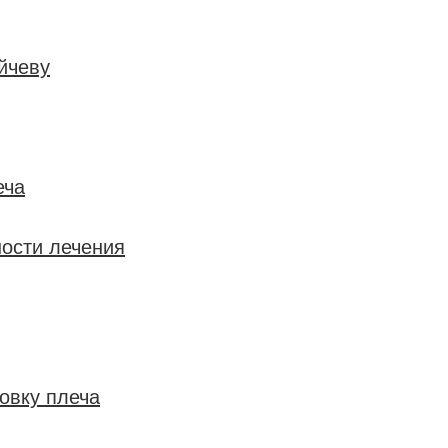
йчеву
еча
ости лечения
овку плеча