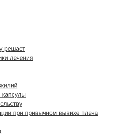
му решает
ики лечения
ожилий
 капсулы
ельству
ции при привычном вывихе плеча
а