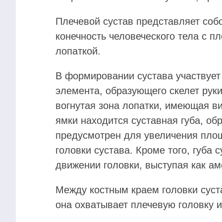
Плечевой сустав представляет со
конечность человеческого тела с п
лопаткой.
В формировании сустава участвует
элемента, образующего скелет руки
вогнутая зона лопатки, имеющая в
ямки находится суставная губа, об
предусмотрен для увеличения пло
головки сустава. Кроме того, губа 
движении головки, выступая как ам
Между костным краем головки суста
она охватывает плечевую головку и