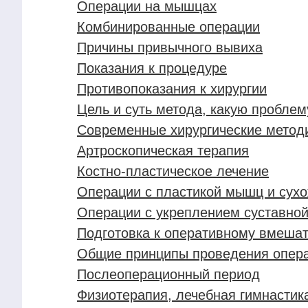
Операции на мышцах
Комбинированные операции
Причины привычного вывиха
Показания к процедуре
Противопоказания к хирургии
Цель и суть метода, какую пробле
Современные хирургические метод
Артроскопическая терапия
Костно-пластическое лечение
Операции с пластикой мышц и сух
Операции с укреплением суставной
Подготовка к оперативному вмешат
Общие принципы проведения опера
Послеоперационный период
Физиотерапия, лечебная гимнастик