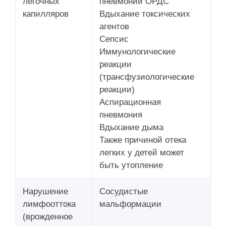
легочных
пневмонии ОРДС
капилляров
Вдыхание токсических
агентов
Сепсис
Иммунологические
реакции
(трансфузиологические
реакции)
Аспирационная
пневмония
Вдыхание дыма
Также причиной отека
легких у детей может
быть утопление
Нарушение
Сосудистые
лимфооттока
мальформации
(врожденное