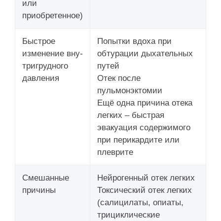
или
приобретенное)
Быстрое
Попытки вдоха при
изменение вну-
обтурации дыхательных
тригрудного
путей
давления
Отек после
пульмонэктомии
Ещё одна причина отека
легких – быстрая
эвакуация содержимого
при перикардите или
плев­рите
Смешанные
Нейрогенный отек легких
причины
Токсический отек легких
(салицилаты, опиаты,
трициклические