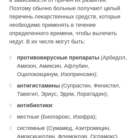
в зависимости от причин их развития.
Поэтому обычно больные получают целый
перечень лекарственных средств, которые
необходимо применять в течение
определенного времени, чтобы вылечить
недуг. В их числе могут быть:
противовирусные препараты
(Арбидол,
Амизон, Амиксин, Афлубин,
Оцилококцинум, Изопринозин);
антигистамины
(Супрастин, Фенистил,
Тавегил, Эриус, Эдем, Лоратадин);
антибиотики
:
местные (Биопарокс, Изофра);
системные (Сумамед, Азитромицин,
Амоксициллин, Флемоклав, Оспамокс).