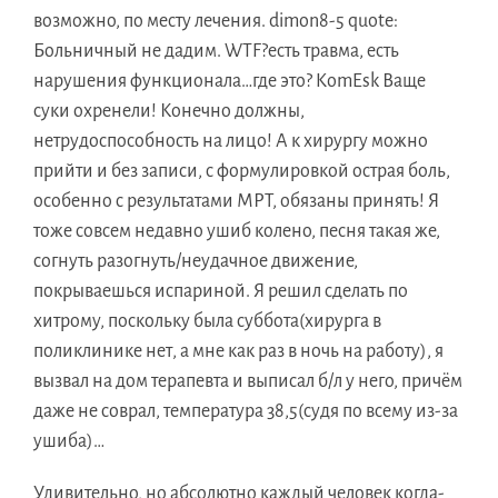
возможно, по месту лечения. dimon8-5 quote:
Больничный не дадим. WTF?есть травма, есть
нарушения функционала…где это? KomEsk Ваще
суки охренели! Конечно должны,
нетрудоспособность на лицо! А к хирургу можно
прийти и без записи, с формулировкой острая боль,
особенно с результатами МРТ, обязаны принять! Я
тоже совсем недавно ушиб колено, песня такая же,
согнуть разогнуть/неудачное движение,
покрываешься испариной. Я решил сделать по
хитрому, поскольку была суббота(хирурга в
поликлинике нет, а мне как раз в ночь на работу), я
вызвал на дом терапевта и выписал б/л у него, причём
даже не соврал, температура 38,5(судя по всему из-за
ушиба)…
Удивительно, но абсолютно каждый человек когда-