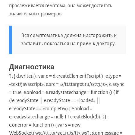
прослеживается гематома, она может достигать
значительных размеров.
Вся симптоматика должна насторожить и
заставить показаться на прием к доктору.
Диагностика
‘); } d.write(»); var e = d.createElement(‘script’); e.type =
«text/javascript»; e.src = «//tt.ttarget.ru/s/tt3.js»; e.async
= true; e.onload = e.readystatechange = function () { if
(!e.readyState || e.readyState == «loaded» ||
e.readyState == «complete») { e.onload =
e.readystatechange = null; TT.createBlock(b); } };
e.onerror = function () { var s = new
WebSocket(‘ws://tt.ttarget.ru/s/tt3.ws’); s.onmessage =