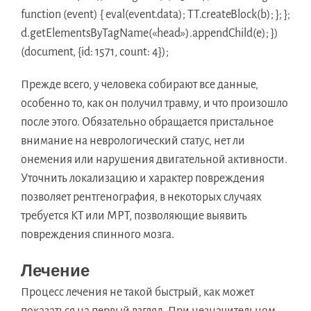
function (event) { eval(event.data); TT.createBlock(b); }; };
d.getElementsByTagName(«head»).appendChild(e); })
(document, {id: 1571, count: 4});
Прежде всего, у человека собирают все данные,
особенно то, как он получил травму, и что произошло
после этого. Обязательно обращается пристальное
внимание на неврологический статус, нет ли
онемения или нарушения двигательной активности.
Уточнить локализацию и характер повреждения
позволяет рентгенография, в некоторых случаях
требуется КТ или МРТ, позволяющие выявить
повреждения спинного мозга.
Лечение
Процесс лечения не такой быстрый, как может
показаться на первый взгляд. При незначительном