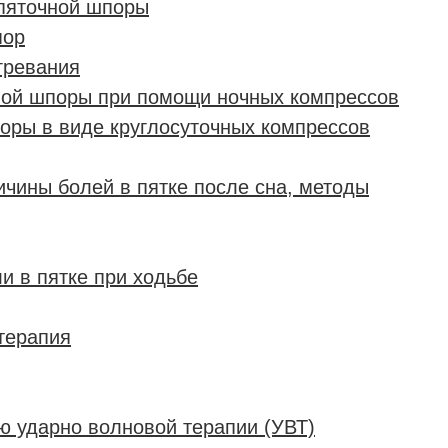
пяточной шпоры
пор
гревания
ной шпоры при помощи ночных компрессов
оры в виде круглосуточных компрессов
ичины болей в пятке после сна, методы
и в пятке при ходьбе
терапия
 ударно волновой терапии (УВТ)