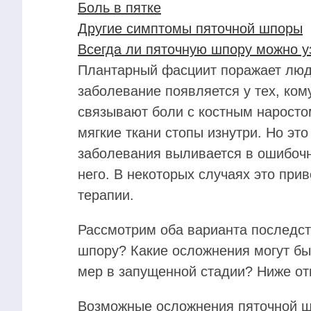
Боль в пятке
Другие симптомы пяточной шпоры
Всегда ли пяточную шпору можно у
Плантарный фасциит поражает люде
заболевание появляется у тех, ком
связывают боли с костным наростом
мягкие ткани стопы изнутри. Но эт
заболевания выливается в ошибочн
него. В некоторых случаях это при
терапии.
Рассмотрим оба варианта последств
шпору? Какие осложнения могут быт
мер в запущенной стадии? Ниже от
Возможные осложнения пяточной ш