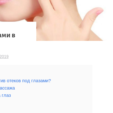
ами в
2019
тив отеков под глазами?
массажа
 глаз