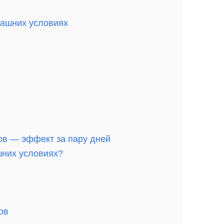
машних условиях
ов — эффект за пару дней
шних условиях?
ов