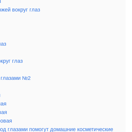
з
жей вокруг глаз
лаз
круг глаз
д глазами №2
я
ная
вая
совая
 под глазами помогут домашние косметические