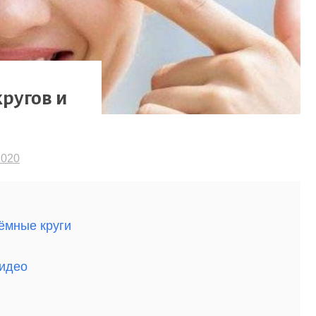
кругов и
2020
ёмные круги
видео