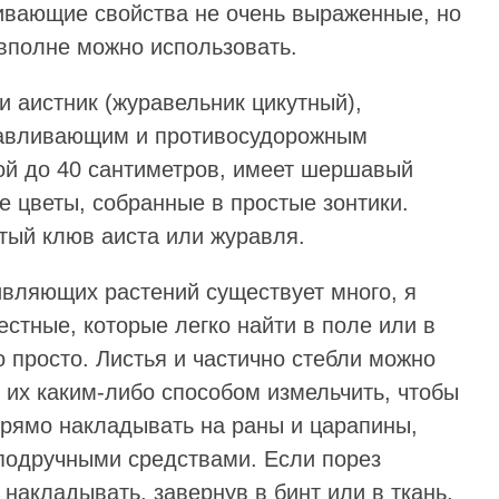
ливающие свойства не очень выраженные, но
 вполне можно использовать.
 аистник (журавельник цикутный),
авливающим и противосудорожным
ой до 40 сантиметров, имеет шершавый
е цветы, собранные в простые зонтики.
тый клюв аиста или журавля.
вляющих растений существует много, я
естные, которые легко найти в поле или в
о просто. Листья и частично стебли можно
 их каким-либо способом измельчить, чтобы
прямо накладывать на раны и царапины,
подручными средствами. Если порез
 накладывать, завернув в бинт или в ткань,