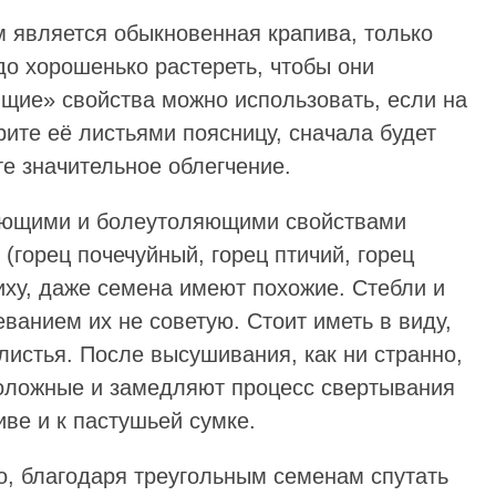
является обыкновенная крапива, только
до хорошенько растереть, чтобы они
ящие» свойства можно использовать, если на
ите её листьями поясницу, сначала будет
те значительное облегчение.
ющими и болеутоляющими свойствами
(горец почечуйный, горец птичий, горец
иху, даже семена имеют похожие. Стебли и
еванием их не советую. Стоит иметь в виду,
листья. После высушивания, как ни странно,
положные и замедляют процесс свертывания
пиве и к пастушьей сумке.
о, благодаря треугольным семенам спутать