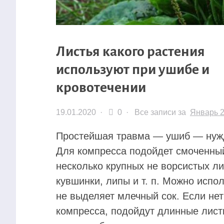
Листья какого растения
используют при ушибе и
кровотечении
19.01.2020
·
0 ·
Все записи за
Январь 
Простейшая травма — ушиб — нужд
Для компресса подойдет смоченный
несколько крупных не ворсистых ли
кувшинки, липы и т. п. Можно испо
не выделяет млечный сок. Если нет
компресса, подойдут длинные листь