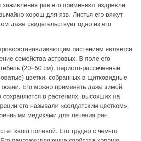
ля заживления ран его применяют издревле.
вычайно хорош для язв. Листья его вяжут,
ом даже свидетельствует одно из его
кровоостанавливающим растением является
ение семейства астровых. В поле его
тебель (20−50 см), перисто-рассеченные
зоватые) цветки, собранных в щитковидные
о осени. Его можно применять даже зимой,
о сохраняются в растениях, высохших на
Греции его называли «солдатским цветком»,
 военными медиками для лечения ран.
тет хвощ полевой. Его трудно с чем-то
. Его ранозаживляющие свойства хорошо