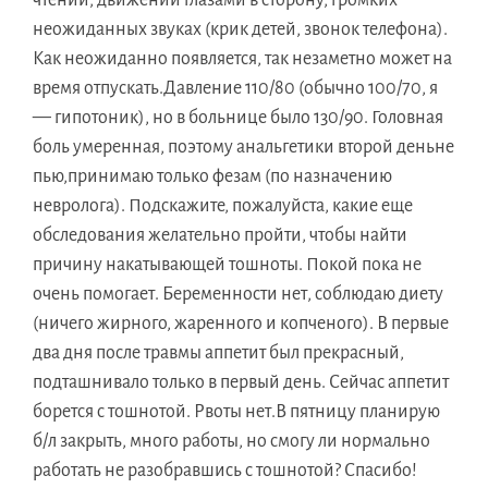
чтении, движении глазами в сторону, громких
неожиданных звуках (крик детей, звонок телефона).
Как неожиданно появляется, так незаметно может на
время отпускать.Давление 110/80 (обычно 100/70, я
— гипотоник), но в больнице было 130/90. Головная
боль умеренная, поэтому анальгетики второй деньне
пью,принимаю только фезам (по назначению
невролога). Подскажите, пожалуйста, какие еще
обследования желательно пройти, чтобы найти
причину накатывающей тошноты. Покой пока не
очень помогает. Беременности нет, соблюдаю диету
(ничего жирного, жаренного и копченого). В первые
два дня после травмы аппетит был прекрасный,
подташнивало только в первый день. Сейчас аппетит
борется с тошнотой. Рвоты нет.В пятницу планирую
б/л закрыть, много работы, но смогу ли нормально
работать не разобравшись с тошнотой? Спасибо!