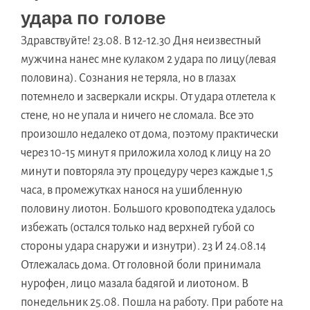
удара по голове
Здравствуйте! 23.08. В 12-12.30 Дня неизвестный
мужчина нанес мне кулаком 2 удара по лицу(левая
половина). Сознания не теряла, но в глазах
потемнело и засверкали искры. От удара отлетела к
стене, но не упала и ничего не сломала. Все это
произошло недалеко от дома, поэтому практически
через 10-15 минут я приложила холод к лицу на 20
минут и повторяла эту процедуру через каждые 1,5
часа, в промежутках нанося на ушибленную
половину лиотон. Большого кровоподтека удалось
избежать (остался только над верхней губой со
стороны удара снаружи и изнутри). 23 И 24.08.14
Отлежалась дома. От головной боли принимала
нурофен, лицо мазала бадягой и лиотоном. В
понедельник 25.08. Пошла на работу. При работе на