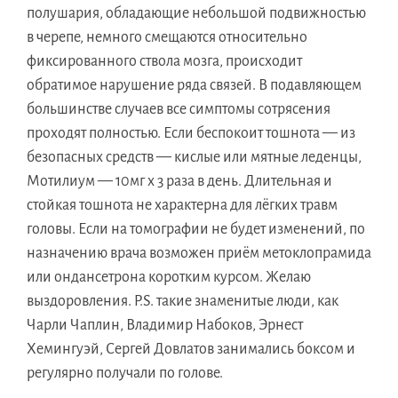
полушария, обладающие небольшой подвижностью
в черепе, немного смещаются относительно
фиксированного ствола мозга, происходит
обратимое нарушение ряда связей. В подавляющем
большинстве случаев все симптомы сотрясения
проходят полностью. Если беспокоит тошнота — из
безопасных средств — кислые или мятные леденцы,
Мотилиум — 10мг х 3 раза в день. Длительная и
стойкая тошнота не характерна для лёгких травм
головы. Если на томографии не будет изменений, по
назначению врача возможен приём метоклопрамида
или ондансетрона коротким курсом. Желаю
выздоровления. P.S. такие знаменитые люди, как
Чарли Чаплин, Владимир Набоков, Эрнест
Хемингуэй, Сергей Довлатов занимались боксом и
регулярно получали по голове.