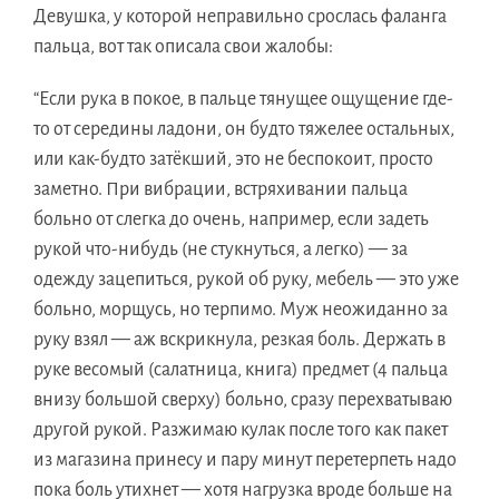
Девушка, у которой неправильно срослась фаланга
пальца, вот так описала свои жалобы:
“Если рука в покое, в пальце тянущее ощущение где-
то от середины ладони, он будто тяжелее остальных,
или как-будто затёкший, это не беспокоит, просто
заметно. При вибрации, встряхивании пальца
больно от слегка до очень, например, если задеть
рукой что-нибудь (не стукнуться, а легко) — за
одежду зацепиться, рукой об руку, мебель — это уже
больно, морщусь, но терпимо. Муж неожиданно за
руку взял — аж вскрикнула, резкая боль. Держать в
руке весомый (салатница, книга) предмет (4 пальца
внизу большой сверху) больно, сразу перехватываю
другой рукой. Разжимаю кулак после того как пакет
из магазина принесу и пару минут перетерпеть надо
пока боль утихнет — хотя нагрузка вроде больше на