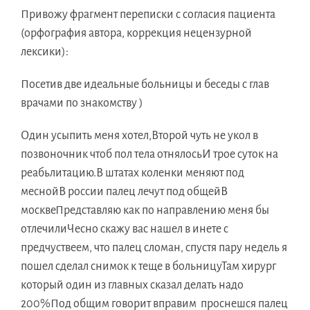
Привожу фрагмент переписки с согласия пациента
(орфография автора, коррекция нецензурной
лексики):
Посетив две идеальные больницы и беседы с глав
врачами по знакомству )
Один усыпить меня хотел,Второй чуть не укол в
позвоночник чтоб пол тела отнялосьИ трое суток на
реабьлитацию.В штатах коленки меняют под
меснойВ россии палец лечут под общейВ
москвеПредставляю как по направлению меня бы
отлечилиЧесно скажу вас нашел в инете с
предчуствеем, что палец сломан, спустя пару недель я
пошел сделал снимок к теще в больницуТам хирург
который один из главных сказал делать надо
200%Под общим говорит вправим проснешся палец