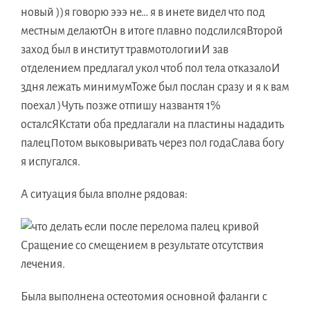
новый ))я говорю эээ не… я в инете видел что под
местным делаютОн в итоге плавно подслилсяВторой
заход был в институт травмотологииИ зав
отделением предлагал укол чтоб пол тела отказалоИ
3дня лежать минимумТоже был послан сразу и я к вам
поехал )Чуть позже отпишу названтя 1%
осталсЯКстати оба предлагали на пластины нададить
палецПотом выковыривать через пол годаСлава богу
я испугался.
А ситуация была вполне рядовая:
Сращение со смещением в результате отсутствия
лечения.
Была выполнена остеотомия основной фаланги с